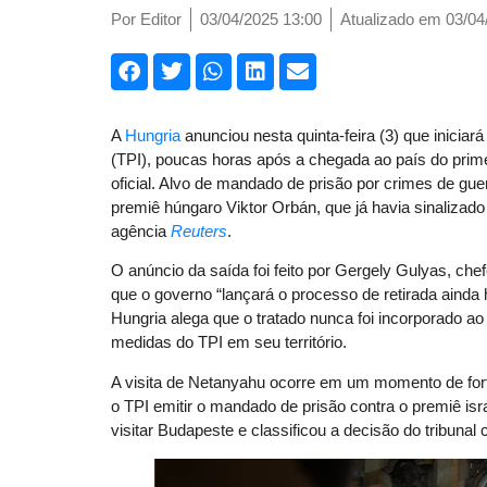
Por
Editor
03/04/2025 13:00
Atualizado em 03/04
A
Hungria
anunciou nesta quinta-feira (3) que iniciar
(TPI), poucas horas após a chegada ao país do prim
oficial. Alvo de mandado de prisão por crimes de gu
premiê húngaro Viktor Orbán, que já havia sinalizad
agência
Reuters
.
O anúncio da saída foi feito por Gergely Gulyas, che
que o governo “lançará o processo de retirada ainda 
Hungria alega que o tratado nunca foi incorporado ao
medidas do TPI em seu território.
A visita de Netanyahu ocorre em um momento de fort
o TPI emitir o mandado de prisão contra o premiê is
visitar Budapeste e classificou a decisão do tribuna