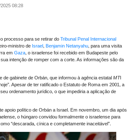
/2025 08:28
á o processo para se retirar do
Tribunal Penal Internacional
eiro-ministro de
Israel
,
Benjamin Netanyahu
, para uma visita
erra em
Gaza
, o israelense foi recebido em Budapeste pelo
o sua intenção de romper com a corte. As informações são da
fe de gabinete de Orbán, que informou à agência estatal
MT
I
hoje”. Apesar de ter ratificado o Estatuto de Roma em 2001, a
 seu ordenamento jurídico, o que impediria a aplicação de
e apoio político de Orbán a Israel. Em novembro, um dia após
raelense, o húngaro convidou formalmente o israelense para
l como “descarada, cínica e completamente inaceitável”.