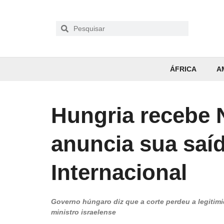
ÁFRICA
A
Hungria recebe 
anuncia sua saíd
Internacional
Governo húngaro diz que a corte perdeu a legitimi
ministro israelense