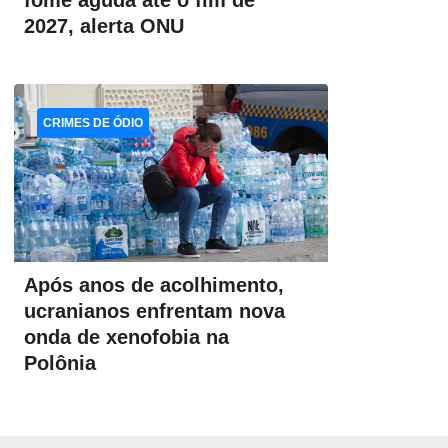
fome aguda até o fim de
2027, alerta ONU
CRIMES DE ÓDIO
Após anos de acolhimento,
ucranianos enfrentam nova
onda de xenofobia na
Polônia