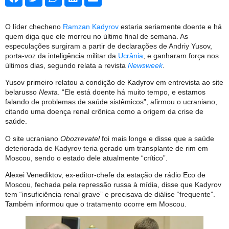
O líder checheno
Ramzan Kadyrov
estaria seriamente doente e há
quem diga que ele morreu no último final de semana. As
especulações surgiram a partir de declarações de Andriy Yusov,
porta-voz da inteligência militar da
Ucrânia
, e ganharam força nos
últimos dias, segundo relata a revista
Newsweek
.
Yusov primeiro relatou a condição de Kadyrov em entrevista ao site
belarusso
Nexta
. “Ele está doente há muito tempo, e estamos
falando de problemas de saúde sistêmicos”, afirmou o ucraniano,
citando uma doença renal crônica como a origem da crise de
saúde.
O site ucraniano
Obozrevatel
foi mais longe e disse que a saúde
deteriorada de Kadyrov teria gerado um transplante de rim em
Moscou, sendo o estado dele atualmente “crítico”.
Alexei Venediktov, ex-editor-chefe da estação de rádio Eco de
Moscou, fechada pela repressão russa à mídia, disse que Kadyrov
tem “insuficiência renal grave” e precisava de diálise “frequente”.
Também informou que o tratamento ocorre em Moscou.