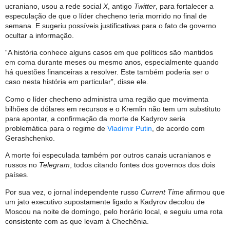
ucraniano, usou a rede social
X
, antigo
Twitter
, para fortalecer a
especulação de que o líder checheno teria morrido no final de
semana. E sugeriu possíveis justificativas para o fato de governo
ocultar a informação.
“A história conhece alguns casos em que políticos são mantidos
em coma durante meses ou mesmo anos, especialmente quando
há questões financeiras a resolver. Este também poderia ser o
caso nesta história em particular”, disse ele.
Como o líder checheno administra uma região que movimenta
bilhões de dólares em recursos e o Kremlin não tem um substituto
para apontar, a confirmação da morte de Kadyrov seria
problemática para o regime de
Vladimir Putin
, de acordo com
Gerashchenko.
A morte foi especulada também por outros canais ucranianos e
russos no
Telegram
, todos citando fontes dos governos dos dois
países.
Por sua vez, o jornal independente russo
Current Time
afirmou que
um jato executivo supostamente ligado a Kadyrov decolou de
Moscou na noite de domingo, pelo horário local, e seguiu uma rota
consistente com as que levam à Chechênia.