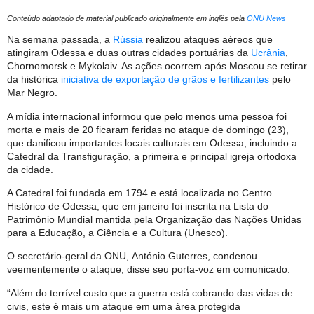
Conteúdo adaptado de material publicado originalmente em inglês pela
ONU News
Na semana passada, a
Rússia
realizou ataques aéreos que
atingiram Odessa e duas outras cidades portuárias da
Ucrânia
,
Chornomorsk e Mykolaiv. As ações ocorrem após Moscou se retirar
da histórica
iniciativa de exportação de grãos e fertilizantes
pelo
Mar Negro.
A mídia internacional informou que pelo menos uma pessoa foi
morta e mais de 20 ficaram feridas no ataque de domingo (23),
que danificou importantes locais culturais em Odessa, incluindo a
Catedral da Transfiguração, a primeira e principal igreja ortodoxa
da cidade.
A Catedral foi fundada em 1794 e está localizada no Centro
Histórico de Odessa, que em janeiro foi inscrita na Lista do
Patrimônio Mundial mantida pela Organização das Nações Unidas
para a Educação, a Ciência e a Cultura (Unesco).
O secretário-geral da ONU, António Guterres, condenou
veementemente o ataque, disse seu porta-voz em comunicado.
“Além do terrível custo que a guerra está cobrando das vidas de
civis, este é mais um ataque em uma área protegida