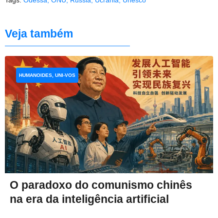
Tags:
Odessa
,
ONU
,
Rússia
,
Ucrânia
,
Unesco
Veja também
HUMANOIDES, UNI-VOS
O paradoxo do comunismo chinês
na era da inteligência artificial