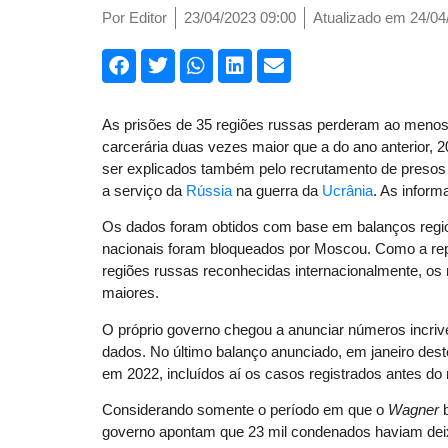
Por
Editor
23/04/2023 09:00
Atualizado em 24/04
As prisões de 35 regiões russas perderam ao meno
carcerária duas vezes maior que a do ano anterior, 
ser explicados também pelo recrutamento de presos
a serviço da
Rússia
na guerra da
Ucrânia
. As infor
Os dados foram obtidos com base em balanços regio
nacionais foram bloqueados por Moscou. Como a re
regiões russas reconhecidas internacionalmente, o
maiores.
O próprio governo chegou a anunciar números incriv
dados. No último balanço anunciado, em janeiro dest
em 2022, incluídos aí os casos registrados antes do
Considerando somente o período em que o
Wagner
b
governo apontam que 23 mil condenados haviam dei