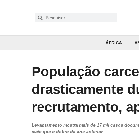
ÁFRICA
A
População carcer
drasticamente d
recrutamento, a
Levantamento mostra mais de 17 mil casos docum
mais que o dobro do ano anterior