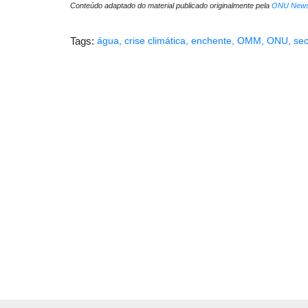
Conteúdo adaptado do material publicado originalmente pela
ONU New
Tags:
água
,
crise climática
,
enchente
,
OMM
,
ONU
,
se