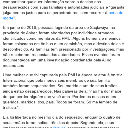
compartilhar qualquer informação sobre o destino dos
desaparecidos com suas famílias e autoridades judiciais e “garantir
julgamentos justos para os perpetradores, sem recorrer à
pena de
morte
“.
Em junho de 2016, pessoas fugindo da área de Saqlawiya, na
província de Anbar, foram abordadas por indivíduos armados
identificados como membros da PMU. Alguns homens e meninos
foram colocados em ônibus e um caminhão, mas o destino deles é
desconhecido. As famílias têm pressionado por investigações, mas
não receberam respostas das autoridades. Esses eventos foram
documentados em uma investigação coordenada pela AI no
mesmo ano.
Uma mulher que foi capturada pela PMU à época relatou à Anistia
Internacional que pelo menos seis membros de sua família
também foram sequestrados. Seu marido e um de seus irmãos
ainda estão desaparecidos. Nas palavras dela, “não há dor maior
do que perder alguém que você ama. Perdemos nossos entes
queridos, maridos, tios, pais. Todos se foram. Só me lembro de
tristeza.”
Ela foi libertada no mesmo dia do sequestro, enquanto quatro de
seus irmãos foram soltos três dias depois. Segundo ela, seus
irmãos foram submetidos a
tortura
incessante e testemunharam