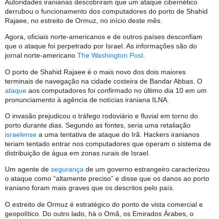
Autoridades iranianas descobriram que um ataque cibernético
derrubou o funcionamento dos computadores do porto de Shahid
Rajaee, no estreito de Ormuz, no início deste mês.
Agora, oficiais norte-americanos e de outros países desconfiam
que o ataque foi perpetrado por Israel. As informações são do
jornal norte-americano
The Washington Post
.
O porto de Shahid Rajaee é o mais novo dos dois maiores
terminais de navegação na cidade costeira de Bandar Abbas. O
ataque
aos computadores foi confirmado no último dia 10 em um
pronunciamento à agência de notícias iraniana ILNA.
O invasão prejudicou o tráfego rodoviário e fluvial em torno do
porto durante dias. Segundo as fontes, seria uma retaliação
israelense
a uma tentativa de ataque do Irã. Hackers iranianos
teriam tentado entrar nos computadores que operam o sistema de
distribuição de água em zonas rurais de Israel.
Um agente de
segurança
de um governo estrangeiro caracterizou
o ataque como “altamente preciso” e disse que os danos ao porto
iraniano foram mais graves que os descritos pelo país.
O estreito de Ormuz é estratégico do ponto de vista comercial e
geopolítico. Do outro lado, há o Omã, os Emirados Árabes, o