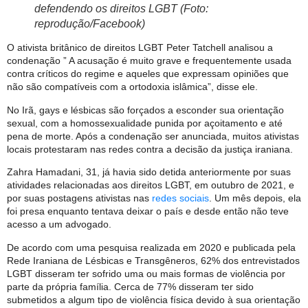
defendendo os direitos LGBT (Foto:
reprodução/Facebook)
O ativista britânico de direitos LGBT Peter Tatchell analisou a
condenação ” A acusação é muito grave e frequentemente usada
contra críticos do regime e aqueles que expressam opiniões que
não são compatíveis com a ortodoxia islâmica”, disse ele.
No Irã, gays e lésbicas são forçados a esconder sua orientação
sexual, com a homossexualidade punida por açoitamento e até
pena de morte. Após a condenação ser anunciada, muitos ativistas
locais protestaram nas redes contra a decisão da justiça iraniana.
Zahra Hamadani, 31, já havia sido detida anteriormente por suas
atividades relacionadas aos direitos LGBT, em outubro de 2021, e
por suas postagens ativistas nas
redes sociais
. Um mês depois, ela
foi presa enquanto tentava deixar o país e desde então não teve
acesso a um advogado.
De acordo com uma pesquisa realizada em 2020 e publicada pela
Rede Iraniana de Lésbicas e Transgêneros, 62% dos entrevistados
LGBT disseram ter sofrido uma ou mais formas de violência por
parte da própria família. Cerca de 77% disseram ter sido
submetidos a algum tipo de violência física devido à sua orientação