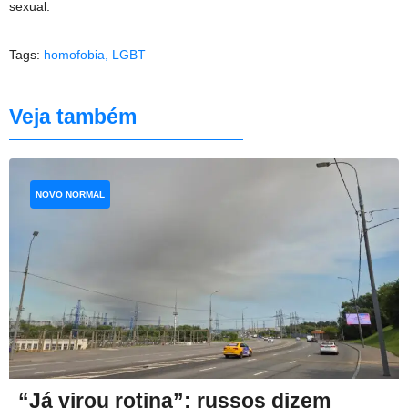
sexual.
Tags:
homofobia
,
LGBT
Veja também
NOVO NORMAL
“Já virou rotina”: russos dizem