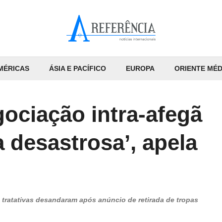
MÉRICAS
ÁSIA E PACÍFICO
EUROPA
ORIENTE MÉD
ociação intra-afegã
 desastrosa’, apela
tratativas desandaram após anúncio de retirada de tropas