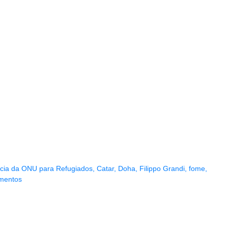
cia da ONU para Refugiados
,
Catar
,
Doha
,
Filippo Grandi
,
fome
,
imentos