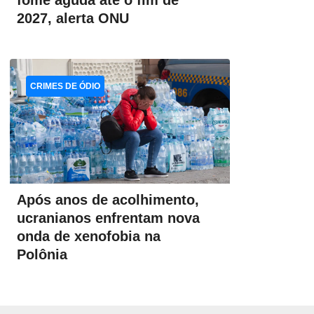
fome aguda até o fim de
2027, alerta ONU
CRIMES DE ÓDIO
Após anos de acolhimento,
ucranianos enfrentam nova
onda de xenofobia na
Polônia