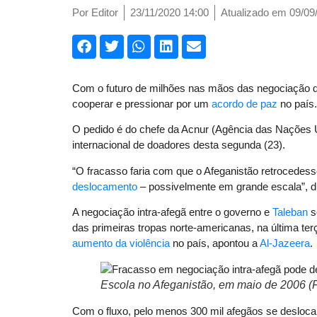
Por
Editor
23/11/2020 14:00
Atualizado em 09/09
Com o futuro de milhões nas mãos das negociação d
cooperar e pressionar por um
acordo de paz
no país.
O pedido é do chefe da Acnur (Agência das Nações U
internacional de doadores desta segunda (23).
“O fracasso faria com que o Afeganistão retrocedes
deslocamento
– possivelmente em grande escala”, d
A negociação intra-afegã entre o governo e
Taleban
s
das primeiras tropas norte-americanas, na última te
aumento da violência
no país, apontou a
Al-Jazeera
.
Escola no Afeganistão, em maio de 2006 (
Com o fluxo, pelo menos 300 mil afegãos se desloc