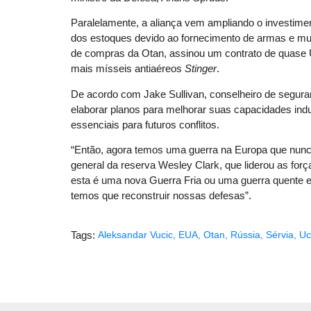
Paralelamente, a aliança vem ampliando o investi
dos estoques devido ao fornecimento de armas e mun
de compras da Otan, assinou um contrato de quas
mais mísseis antiaéreos
Stinger
.
De acordo com Jake Sullivan, conselheiro de segur
elaborar planos para melhorar suas capacidades indu
essenciais para futuros conflitos.
“Então, agora temos uma guerra na Europa que nun
general da reserva Wesley Clark, que liderou as for
esta é uma nova Guerra Fria ou uma guerra quente 
temos que reconstruir nossas defesas”.
Tags:
Aleksandar Vucic
,
EUA
,
Otan
,
Rússia
,
Sérvia
,
Uc