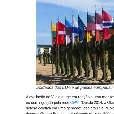
Soldados dos EUA e de países europeus
A avaliação de Vucic surge em reação a uma manifest
no domingo (21) pela rede
CNN
. “Desde 2014, a Ota
defesa coletiva em uma geração”, declarou ele. “Co
desde a Guerra Fria, com atualmente mais de 500 mil