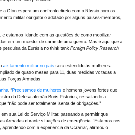
ue a Otan espera um confronto direto com a Rússia para os
amento militar obrigatório adotado por alguns países-membros,
, e estamos lidando com as questões de como mobilizar
adas em um moedor de carne de uma guerra. Mas é aqui que a
e pesquisa da Eurásia no think tank
Foreign Policy Research
 o
alistamento militar no país
será estendido às mulheres.
pliado de quatro meses para 11, duas medidas voltadas a
suas Forças Armadas.
anha
. “
Precisamos de mulheres
e homens jovens fortes que
istro da Defesa alemão Boris Pistorius, ressaltando a
que “não pode ser totalmente isenta de obrigações.”
em sua Lei do Serviço Militar, passando a permitir que
ças Armadas durante situações de emergência. “Estamos nos
, aprendendo com a experiência da Ucrânia”, afirmou o