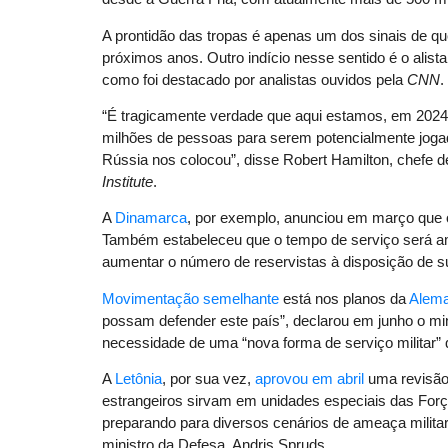
A prontidão das tropas é apenas um dos sinais de q
próximos anos. Outro indício nesse sentido é o alist
como foi destacado por analistas ouvidos pela
CNN
.
“É tragicamente verdade que aqui estamos, em 2024
milhões de pessoas para serem potencialmente jog
Rússia nos colocou”, disse Robert Hamilton, chefe d
Institute
.
A
Dinamarca
, por exemplo, anunciou em março que
Também estabeleceu que o tempo de serviço será am
aumentar o número de reservistas à disposição de 
Movimentação semelhante
está nos planos da
Alem
possam defender este país”, declarou em junho o min
necessidade de uma “nova forma de serviço militar” 
A
Letônia
, por sua vez,
aprovou em abril
uma revisão 
estrangeiros sirvam em unidades especiais das For
preparando para diversos cenários de ameaça militar
ministro da Defesa, Andris Spruds.