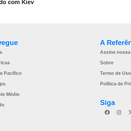
do com Kiev
vegue
A Referê
a
Assine nossa 
icas
Sobre
e Pacífico
Termo de Uso
pa
Política de Pr
nte Médio
Siga
do