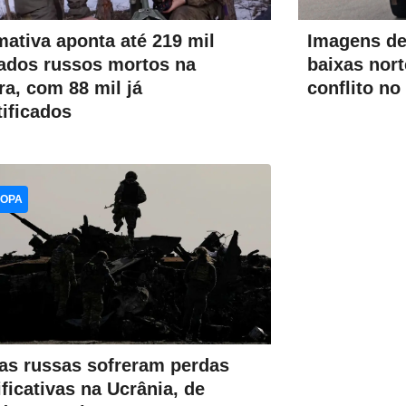
mativa aponta até 219 mil
Imagens de
ados russos mortos na
baixas nor
ra, com 88 mil já
conflito no
tificados
OPA
as russas sofreram perdas
ificativas na Ucrânia, de