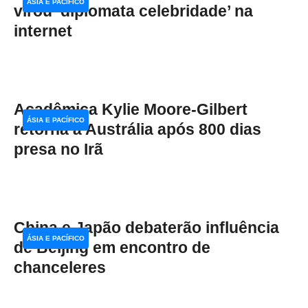
ÁSIA E PACÍFICO
virou ‘diplomata celebridade’ na
internet
Acadêmica Kylie Moore-Gilbert
ÁSIA E PACÍFICO
retorna à Austrália após 800 dias
presa no Irã
China e Japão debaterão influência
ÁSIA E PACÍFICO
de Beijing em encontro de
chanceleres