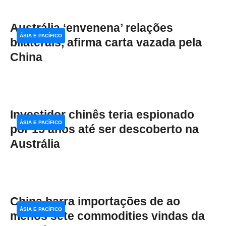
Austrália ‘envenena’ relações
ÁSIA E PACÍFICO
bilaterais, afirma carta vazada pela
China
Investidor chinês teria espionado
ÁSIA E PACÍFICO
por 15 anos até ser descoberto na
Austrália
China barra importações de ao
ÁSIA E PACÍFICO
menos sete commodities vindas da