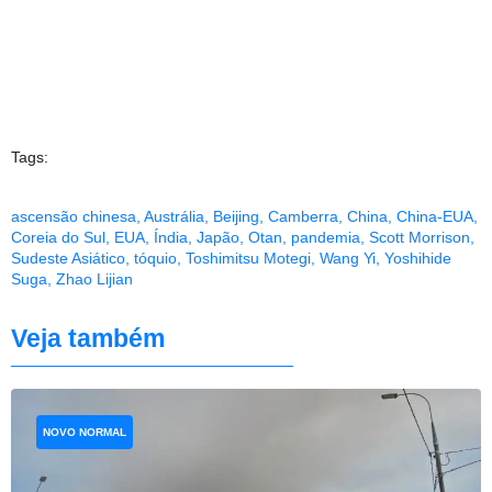
Tags:
ascensão chinesa
,
Austrália
,
Beijing
,
Camberra
,
China
,
China-EUA
,
Coreia do Sul
,
EUA
,
Índia
,
Japão
,
Otan
,
pandemia
,
Scott Morrison
,
Sudeste Asiático
,
tóquio
,
Toshimitsu Motegi
,
Wang Yi
,
Yoshihide
Suga
,
Zhao Lijian
Veja também
NOVO NORMAL