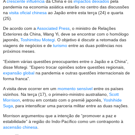
A
crescente influência
da China e os
impactos deixados
pela
pandemia na economia asiática estarão no centro das discussões
na
visita oficial chinesa
ao Japão entre esta terça (24) e quarta
(25).
De acordo com a
Associated Press
, o ministro de Relações
Exteriores da China, Wang Yi, deve se encontrar com o homólogo
japonês,
Toshimitsu Motegi
. O objetivo é discutir a retomada das
viagens de negócios e de
turismo
entre as duas potências nos
próximos meses.
“Existem várias questões preocupantes entre o Japão e a China”,
disse Motegi. “Espero trocar opiniões sobre questões regionais,
expansão global
na pandemia e outras questões internacionais de
forma franca”.
A visita deve ocorrer em um
momento sensível
entre os países
vizinhos. Na terça (17), o primeiro-ministro australiano,
Scott
Morrison
, entrou em contato com o premiê japonês,
Yoshihide
Suga
, para intensificar uma parceria militar entre as duas nações.
Morrison argumentou que a intenção de “promover a paz e
estabilidade” à região do Indo-Pacífico como um contraponto à
ascensão chinesa
.