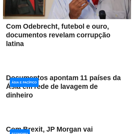
Com Odebrecht, futebol e ouro,
documentos revelam corrupção
latina
Documentos apontam 11 países da
ÁSIA E PACÍFICO
Ásia em rede de lavagem de
dinheiro
Com Brexit, JP Morgan vai
ECONOMIA