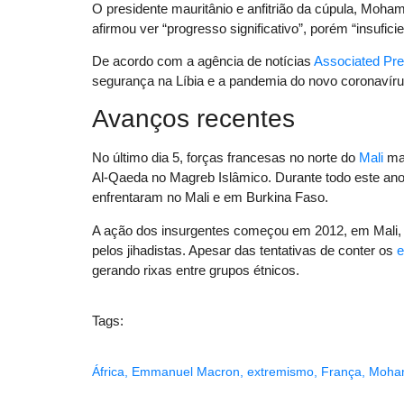
O presidente mauritânio e anfitrião da cúpula, Moha
afirmou ver “progresso significativo”, porém “insufic
De acordo com a agência de notícias
Associated Pr
segurança na Líbia e a pandemia do novo coronavír
Avanços recentes
No último dia 5, forças francesas no norte do
Mali
mat
Al-Qaeda no Magreb Islâmico. Durante todo este ano,
enfrentaram no Mali e em Burkina Faso.
A ação dos insurgentes começou em 2012, em Mali, d
pelos jihadistas. Apesar das tentativas de conter os
e
gerando rixas entre grupos étnicos.
Tags:
África
,
Emmanuel Macron
,
extremismo
,
França
,
Moham