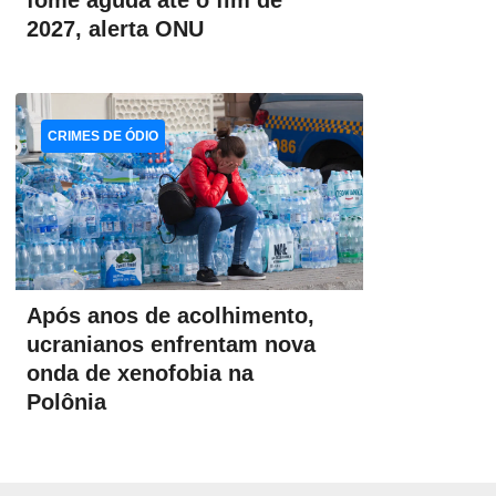
fome aguda até o fim de
2027, alerta ONU
CRIMES DE ÓDIO
Após anos de acolhimento,
ucranianos enfrentam nova
onda de xenofobia na
Polônia