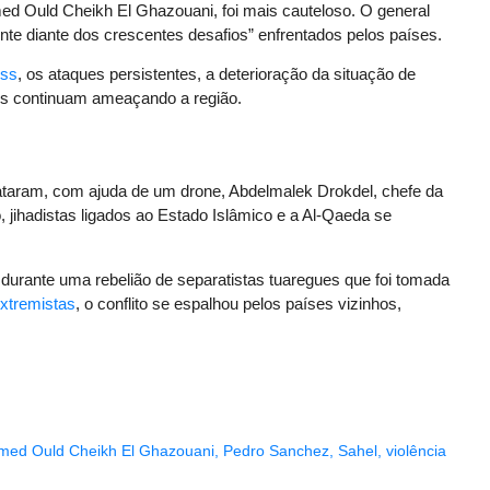
med Ould Cheikh El Ghazouani, foi mais cauteloso. O general
iente diante dos crescentes desafios” enfrentados pelos países.
ess
, os ataques persistentes, a deterioração da situação de
us continuam ameaçando a região.
aram, com ajuda de um drone, Abdelmalek Drokdel, chefe da
 jihadistas ligados ao Estado Islâmico e a Al-Qaeda se
urante uma rebelião de separatistas tuaregues que foi tomada
xtremistas
, o conflito se espalhou pelos países vizinhos,
ed Ould Cheikh El Ghazouani
,
Pedro Sanchez
,
Sahel
,
violência