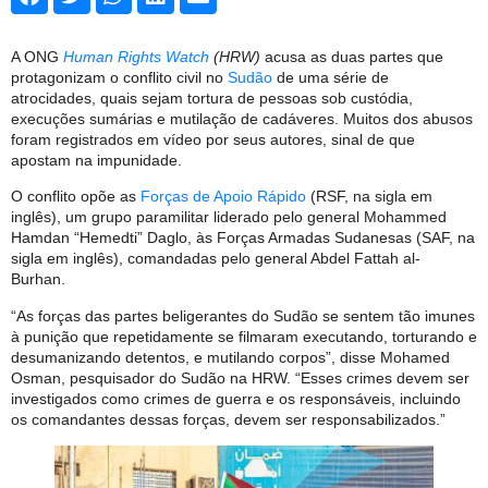
A ONG
Human Rights Watch
(HRW)
acusa as duas partes que
protagonizam o conflito civil no
Sudão
de uma série de
atrocidades, quais sejam tortura de pessoas sob custódia,
execuções sumárias e mutilação de cadáveres. Muitos dos abusos
foram registrados em vídeo por seus autores, sinal de que
apostam na impunidade.
O conflito opõe as
Forças de Apoio Rápido
(RSF, na sigla em
inglês), um grupo paramilitar liderado pelo general Mohammed
Hamdan “Hemedti” Daglo, às Forças Armadas Sudanesas (SAF, na
sigla em inglês), comandadas pelo general Abdel Fattah al-
Burhan.
“As forças das partes beligerantes do Sudão se sentem tão imunes
à punição que repetidamente se filmaram executando, torturando e
desumanizando detentos, e mutilando corpos”, disse Mohamed
Osman, pesquisador do Sudão na HRW. “Esses crimes devem ser
investigados como crimes de guerra e os responsáveis, incluindo
os comandantes dessas forças, devem ser responsabilizados.”