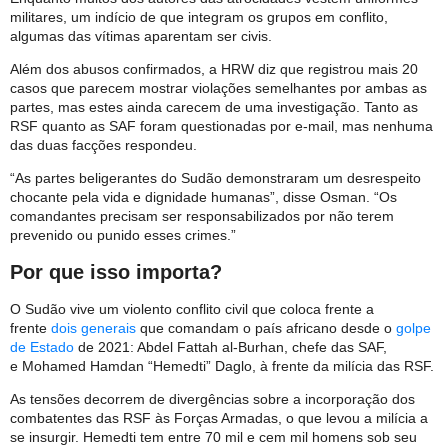
militares, um indício de que integram os grupos em conflito,
algumas das vítimas aparentam ser civis.
Além dos abusos confirmados, a HRW diz que registrou mais 20
casos que parecem mostrar violações semelhantes por ambas as
partes, mas estes ainda carecem de uma investigação. Tanto as
RSF quanto as SAF foram questionadas por e-mail, mas nenhuma
das duas facções respondeu.
“As partes beligerantes do Sudão demonstraram um desrespeito
chocante pela vida e dignidade humanas”, disse Osman. “Os
comandantes precisam ser responsabilizados por não terem
prevenido ou punido esses crimes.”
Por que isso importa?
O Sudão vive um violento conflito civil que coloca frente a
frente
dois generais
que comandam o país africano desde o
golpe
de Estado
de 2021: Abdel Fattah al-Burhan, chefe das SAF,
e Mohamed Hamdan “Hemedti” Daglo, à frente da milícia das RSF.
As tensões decorrem de divergências sobre a incorporação dos
combatentes das RSF às Forças Armadas, o que levou a milícia a
se insurgir. Hemedti tem entre 70 mil e cem mil homens sob seu