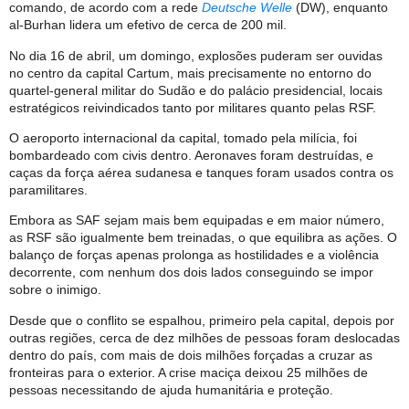
comando, de acordo com a rede
Deutsche Welle
(DW), enquanto
al-Burhan lidera um efetivo de cerca de 200 mil.
No dia 16 de abril, um domingo, explosões puderam ser ouvidas
no centro da capital Cartum, mais precisamente no entorno do
quartel-general militar do Sudão e do palácio presidencial, locais
estratégicos reivindicados tanto por militares quanto pelas RSF.
O aeroporto internacional da capital, tomado pela milícia, foi
bombardeado com civis dentro. Aeronaves foram destruídas, e
caças da força aérea sudanesa e tanques foram usados contra os
paramilitares.
Embora as SAF sejam mais bem equipadas e em maior número,
as RSF são igualmente bem treinadas, o que equilibra as ações. O
balanço de forças apenas prolonga as hostilidades e a violência
decorrente, com nenhum dos dois lados conseguindo se impor
sobre o inimigo.
Desde que o conflito se espalhou, primeiro pela capital, depois por
outras regiões, cerca de dez milhões de pessoas foram deslocadas
dentro do país, com mais de dois milhões forçadas a cruzar as
fronteiras para o exterior. A crise maciça deixou 25 milhões de
pessoas necessitando de ajuda humanitária e proteção.