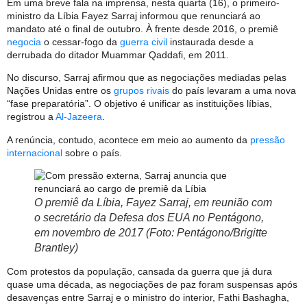
Em uma breve fala na imprensa, nesta quarta (16), o primeiro-
ministro da Líbia Fayez Sarraj informou que renunciará ao
mandato até o final de outubro. À frente desde 2016, o premiê
negocia
o cessar-fogo da
guerra civil
instaurada desde a
derrubada do ditador Muammar Qaddafi, em 2011.
No discurso, Sarraj afirmou que as negociações mediadas pelas
Nações Unidas entre os
grupos rivais
do país levaram a uma nova
“fase preparatória”. O objetivo é unificar as instituições líbias,
registrou a
Al-Jazeera
.
A renúncia, contudo, acontece em meio ao aumento da
pressão
internacional
sobre o país.
O premiê da Líbia, Fayez Sarraj, em reunião com
o secretário da Defesa dos EUA no Pentágono,
em novembro de 2017 (Foto: Pentágono/Brigitte
Brantley)
Com protestos da população, cansada da guerra que já dura
quase uma década, as negociações de paz foram suspensas após
desavenças entre Sarraj e o ministro do interior, Fathi Bashagha,