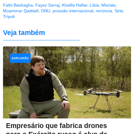
Fathi Bashagha
,
Fayez Sarraj
,
Khalifa Haftar
,
Líbia
,
Misrata
,
Muammar Qaddafi
,
ONU
,
pressão internacional
,
renúncia
,
Sirte
,
Trípoli
Veja também
EXPLOSÃO
Empresário que fabrica drones