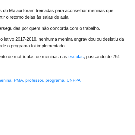
es do Malaui foram treinadas para aconselhar meninas que
ntir o retorno delas às salas de aula.
perseguidas por quem não concorda com o trabalho.
no letivo 2017-2018, nenhuma menina engravidou ou desistiu da
onde o programa foi implementado.
ento de matrículas de meninas nas
escolas
, passando de 751
enina
,
PMA
,
professor
,
programa
,
UNFPA