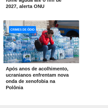
fome aguda até o fim de
2027, alerta ONU
CRIMES DE ÓDIO
Após anos de acolhimento,
ucranianos enfrentam nova
onda de xenofobia na
Polônia