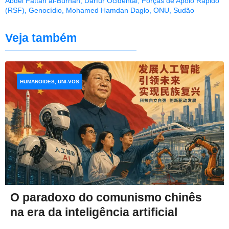
Abdel Fattah al-Burhan
,
Darfur Ocidental
,
Forças de Apoio Rápido
(RSF)
,
Genocídio
,
Mohamed Hamdan Daglo
,
ONU
,
Sudão
Veja também
HUMANOIDES, UNI-VOS
O paradoxo do comunismo chinês
na era da inteligência artificial