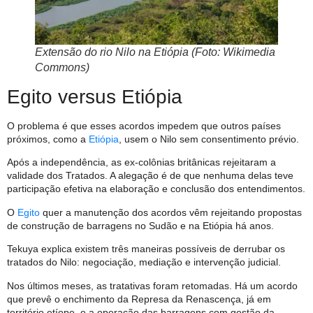
Extensão do rio Nilo na Etiópia (Foto: Wikimedia
Commons)
Egito versus Etiópia
O problema é que esses acordos impedem que outros países
próximos, como a
Etiópia
, usem o Nilo sem consentimento prévio.
Após a independência, as ex-colônias britânicas rejeitaram a
validade dos Tratados. A alegação é de que nenhuma delas teve
participação efetiva na elaboração e conclusão dos entendimentos.
O
Egito
quer a manutenção dos acordos vêm rejeitando propostas
de construção de barragens no Sudão e na Etiópia há anos.
Tekuya explica existem três maneiras possíveis de derrubar os
tratados do Nilo: negociação, mediação e intervenção judicial.
Nos últimos meses, as tratativas foram retomadas. Há um acordo
que prevê o enchimento da Represa da Renascença, já em
território etíope, e a operação das barragens com gestão da