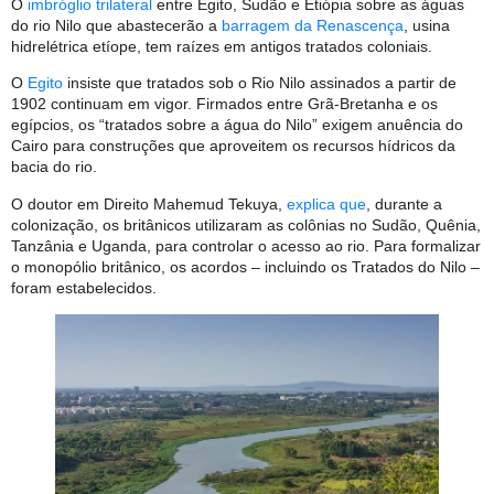
O
imbróglio trilateral
entre Egito, Sudão e Etiópia sobre as águas
do rio Nilo que abastecerão a
barragem da Renascença
, usina
hidrelétrica etíope, tem raízes em antigos tratados coloniais.
O
Egito
insiste que tratados sob o Rio Nilo assinados a partir de
1902 continuam em vigor. Firmados entre Grã-Bretanha e os
egípcios, os “tratados sobre a água do Nilo” exigem anuência do
Cairo para construções que aproveitem os recursos hídricos da
bacia do rio.
O doutor em Direito Mahemud Tekuya,
explica que
, durante a
colonização, os britânicos utilizaram as colônias no Sudão, Quênia,
Tanzânia e Uganda, para controlar o acesso ao rio. Para formalizar
o monopólio britânico, os acordos – incluindo os Tratados do Nilo –
foram estabelecidos.