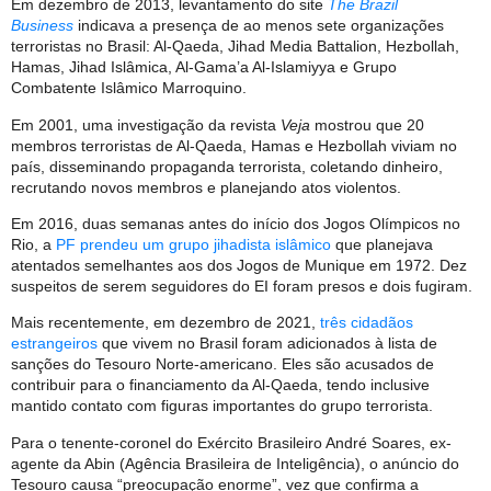
Em dezembro de 2013, levantamento do site
The Brazil
Business
indicava a presença de ao menos sete organizações
terroristas no Brasil: Al-Qaeda, Jihad Media Battalion, Hezbollah,
Hamas, Jihad Islâmica, Al-Gama’a Al-Islamiyya e Grupo
Combatente Islâmico Marroquino.
Em 2001, uma investigação da revista
Veja
mostrou que 20
membros terroristas de Al-Qaeda, Hamas e Hezbollah viviam no
país, disseminando propaganda terrorista, coletando dinheiro,
recrutando novos membros e planejando atos violentos.
Em 2016, duas semanas antes do início dos Jogos Olímpicos no
Rio, a
PF prendeu um grupo jihadista islâmico
que planejava
atentados semelhantes aos dos Jogos de Munique em 1972. Dez
suspeitos de serem seguidores do EI foram presos e dois fugiram.
Mais recentemente, em dezembro de 2021,
três cidadãos
estrangeiros
que vivem no Brasil foram adicionados à lista de
sanções do Tesouro Norte-americano. Eles são acusados de
contribuir para o financiamento da Al-Qaeda, tendo inclusive
mantido contato com figuras importantes do grupo terrorista.
Para o tenente-coronel do Exército Brasileiro André Soares, ex-
agente da Abin (Agência Brasileira de Inteligência), o anúncio do
Tesouro causa “preocupação enorme”, vez que confirma a