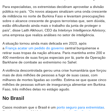
Para especialistas, os extremistas decidiram aproveitar a divisão
pública no país. “Os novos ataques sinalizam uma onda crescente
de militância no norte de Burkina Faso e levantam preocupações
sobre o alcance crescente de grupos terroristas que, sem dúvida,
estão dificultando ainda mais o trabalho da junta de proteger o
país”, disse Laith Alkhouri, CEO da
Intelonyx Intelligence Advisory
,
uma empresa que realiza análises no setor de inteligência.
A situação tornou ainda mais delicada em 2023, após
a
França
acatar um pedido do governo
central burquinense e
retirar suas tropas da nação africana. Paris mantinha entre 200 e
400 membros de suas forças especiais por lá, parte da Operação
Barkhane de combate ao extremismo no Sahel.
A violência descontrolada gerou uma crise humanitária que forçou
mais de dois milhões de pessoas a fugir de suas casas, com
milhares de mortes ligadas ao conflito. Estima-se que quase cinco
milhões de pessoas sofram de insegurança alimentar em Burkina
Faso, três milhões delas no estágio agudo.
No Brasil
Casos mostram que o Brasil é um
porto seguro para extremistas
.