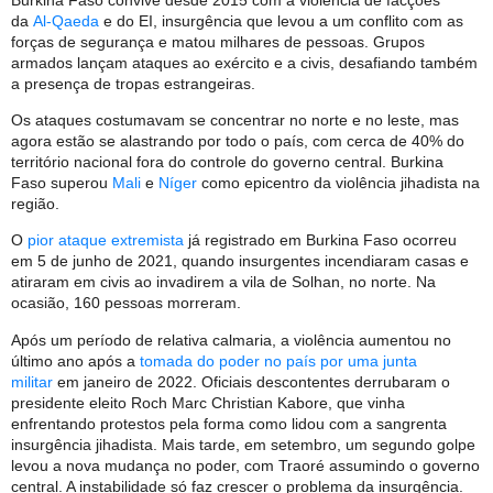
da
Al-Qaeda
e do EI, insurgência que levou a um conflito com as
forças de segurança e matou milhares de pessoas. Grupos
armados lançam ataques ao exército e a civis, desafiando também
a presença de tropas estrangeiras.
Os ataques costumavam se concentrar no norte e no leste, mas
agora estão se alastrando por todo o país, com cerca de 40% do
território nacional fora do controle do governo central. Burkina
Faso superou
Mali
e
Níger
como epicentro da violência jihadista na
região.
O
pior ataque extremista
já registrado em Burkina Faso ocorreu
em 5 de junho de 2021, quando insurgentes incendiaram casas e
atiraram em civis ao invadirem a vila de Solhan, no norte. Na
ocasião, 160 pessoas morreram.
Após um período de relativa calmaria, a violência aumentou no
último ano após a
tomada do poder no país por uma junta
militar
em janeiro de 2022. Oficiais descontentes derrubaram o
presidente eleito Roch Marc Christian Kabore, que vinha
enfrentando protestos pela forma como lidou com a sangrenta
insurgência jihadista. Mais tarde, em setembro, um segundo golpe
levou a nova mudança no poder, com Traoré assumindo o governo
central. A instabilidade só faz crescer o problema da insurgência.