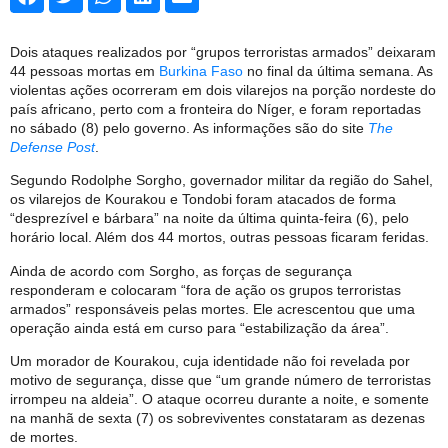
Dois ataques realizados por “grupos terroristas armados” deixaram
44 pessoas mortas em
Burkina Faso
no final da última semana. As
violentas ações ocorreram em dois vilarejos na porção nordeste do
país africano, perto com a fronteira do Níger, e foram reportadas
no sábado (8) pelo governo. As informações são do site
The
Defense Post
.
Segundo Rodolphe Sorgho, governador militar da região do Sahel,
os vilarejos de Kourakou e Tondobi foram atacados de forma
“desprezível e bárbara” na noite da última quinta-feira (6), pelo
horário local. Além dos 44 mortos, outras pessoas ficaram feridas.
Ainda de acordo com Sorgho, as forças de segurança
responderam e colocaram “fora de ação os grupos terroristas
armados” responsáveis pelas mortes. Ele acrescentou que uma
operação ainda está em curso para “estabilização da área”.
Um morador de Kourakou, cuja identidade não foi revelada por
motivo de segurança, disse que “um grande número de terroristas
irrompeu na aldeia”. O ataque ocorreu durante a noite, e somente
na manhã de sexta (7) os sobreviventes constataram as dezenas
de mortes.