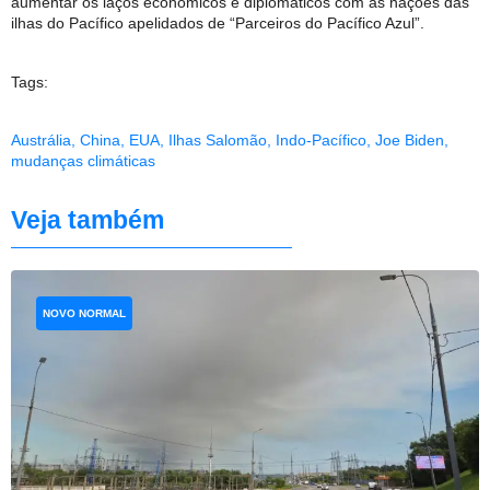
aumentar os laços econômicos e diplomáticos com as nações das
ilhas do Pacífico apelidados de “Parceiros do Pacífico Azul”.
Tags:
Austrália
,
China
,
EUA
,
Ilhas Salomão
,
Indo-Pacífico
,
Joe Biden
,
mudanças climáticas
Veja também
NOVO NORMAL