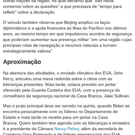
outras nações da região, na qual declarou que “não havia
consenso sobre as questões” e que precisava de “tempo para
refletir” sobre a declaração.
O veículo também observa que Beijing ampliou os laços
diplomáticos e a ajuda financeira às ilhas do Pacífico nos últimos
anos, ao mesmo tempo em que impulsionou acordos de segurança
que poderiam aumentar sua presença militar “em uma região cujas
principais rotas de navegação e recursos naturais a tornam
estrategicamente valiosa”.
Aproximação
Na abertura das atividades, o enviado climático dos EUA, John
Kerry, articulou uma mesa redonda sobre o clima com as
lideranças presentes. Mais tarde, estava previsto um jantar
oferecido pela Guarda Costeira dos EUA, com a presença do
conselheiro de segurança nacional da Casa Branca, Jake Sullivan.
Mas o prato principal deve ser servido na quinta, quando Biden se
encontra pessoalmente com os líderes no Departamento de
Estado e mais tarde os recebe para um jantar na Casa
Branca. Quem também tem agenda com as lideranças e enviados
é a presidente da Câmara
Nancy Pelosi
, além da secretária de
Comércio Gina Raimondo e de líderes empresariais dos EUA.