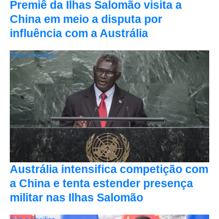
Premiê da Ilhas Salomão visita a
China em meio a disputa por
influência com a Austrália
Ásia e Pacífico
Austrália intensifica competição com
a China e tenta estender presença
militar nas Ilhas Salomão