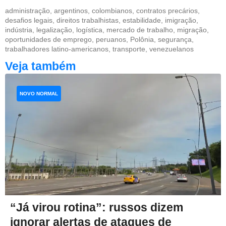
administração
,
argentinos
,
colombianos
,
contratos precários
,
desafios legais
,
direitos trabalhistas
,
estabilidade
,
imigração
,
indústria
,
legalização
,
logística
,
mercado de trabalho
,
migração
,
oportunidades de emprego
,
peruanos
,
Polônia
,
segurança
,
trabalhadores latino-americanos
,
transporte
,
venezuelanos
Veja também
NOVO NORMAL
“Já virou rotina”: russos dizem
ignorar alertas de ataques de