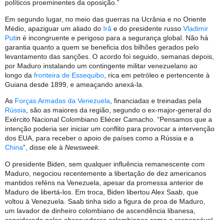
políticos proeminentes da oposição.”
Em segundo lugar, no meio das guerras na Ucrânia e no Oriente
Médio, apaziguar um aliado do
Irã
e do presidente russo
Vladimir
Puti
n é incongruente e perigoso para a segurança global. Não há
garantia quanto a quem se beneficia dos bilhões gerados pelo
levantamento das sanções. O acordo foi seguido, semanas depois,
por Maduro instalando um contingente militar venezuelano ao
longo da
fronteira de Essequibo
, rica em petróleo e pertencente à
Guiana desde 1899, e ameaçando anexá-la.
As
Forças Armadas da Venezuela
, financiadas e treinadas pela
Rússia
, são as maiores da região, segundo o ex-major-general do
Exército Nacional Colombiano Eliécer Camacho. “Pensamos que a
intenção poderia ser iniciar um conflito para provocar a intervenção
dos EUA, para receber o apoio de países como a Rússia e a
China
”, disse ele à
Newsweek
.
O presidente Biden, sem qualquer influência remanescente com
Maduro, negociou recentemente a libertação de dez americanos
mantidos reféns na Venezuela, apesar da promessa anterior de
Maduro de libertá-los. Em troca, Biden libertou Alex Saab, que
voltou à Venezuela. Saab tinha sido a figura de proa de Maduro,
um lavador de dinheiro colombiano de ascendência libanesa,
considerado pelos observadores colombianos como o responsável