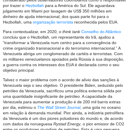
por trazer o
Hezbollah
para a América do Sul. Ele aguardava
julgamento em Miami por lavagem de US$ 350 milhões em
dinheiro de ajuda internacional, dos quais parte foi para o
Hezbollah, uma
organização terrorista
reconhecida pelos EUA.
Para contextualizar, em 2020, o
think tank
Conselho do Atlântico
concluiu que o Hezbollah, um representante do Irã, ajudou a
“transformar a Venezuela num centro para a convergência do
crime organizado transnacional e do terrorismo internacional.” A
Venezuela abriga um conglomerado de cartéis e terroristas. Com
os militares venezuelanos apoiados pela Rússia à sua disposição,
a guerra contra os interesses dos EUA é declarada como o seu
objetivo principal.
Talvez o maior problema com o acordo de alívio das sanções à
Venezuela seja o seu objetivo. O presidente Biden, seduzido pelo
petróleo da Venezuela, sacrificou uma política externa sólida por
uma quantidade insignificante de petróleo. A capacidade da
Venezuela para aumentar a produção é de 200 mil barris extras
por dia, estimou o
The Wall Street Journal
, uma gota no oceano
em relação à demanda mundial. Pior ainda, a indústria petrolífera
da Venezuela é um dos piores poluidores do mundo e, de acordo
com dados da norueguesa
Rystad Energy
, o pior emissor de CO2
entre os produtores mundiais de petróleo. Esta é uma pequena