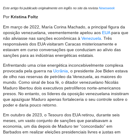
Este artigo foi publicado originalmente em inglês no site da revista
Newsweek
Por
Kristina Foltz
Em março de 2022, María Corina Machado, a principal figura da
oposição venezuelana, veementemente apelou aos
EUA
para que
não aliviasse nas sanções econômicas à
Venezuela
. Três
responsáveis ​​dos EUA visitaram Caracas misteriosamente e
estavam em curso conversações que conduziam ao alívio das
sanções para as indústrias energéticas estatais.
Enfrentando uma crise energética inconcebivelmente complexa
provocada pela guerra na
Ucrânia
, o presidente Joe Biden estava
de olho nas reservas de petróleo da Venezuela, as maiores do
mundo. Como sinal de boa fé, o ditador venezuelano Nicolás
Maduro libertou dois executivos petrolíferos norte-americanos
presos. No entanto, os líderes da oposição venezuelana insistiram
que apaziguar Maduro apenas fortaleceria o seu controle sobre o
poder e daria pouco retorno.
Em outubro de 2023, o Tesouro dos EUA retirou, durante seis
meses, um vasto conjunto de sanções que paralisavam a
economia, um dia depois de Maduro ter “concordado” em
Barbados em realizar eleições presidenciais livres e justas em