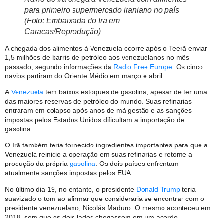
para primeiro supermercado iraniano no país
(Foto: Embaixada do Irã em
Caracas/Reprodução)
A chegada dos alimentos à Venezuela ocorre após o Teerã enviar
1,5 milhões de barris de petróleo aos venezuelanos no mês
passado, segundo informações da
Radio Free Europe
. Os cinco
navios partiram do Oriente Médio em março e abril.
A
Venezuela
tem baixos estoques de gasolina, apesar de ter uma
das maiores reservas de petróleo do mundo. Suas refinarias
entraram em colapso após anos de má gestão e as sanções
impostas pelos Estados Unidos dificultam a importação de
gasolina.
O Irã também teria fornecido ingredientes importantes para que a
Venezuela reinicie a operação em suas refinarias e retome a
produção da própria
gasolina
. Os dois países enfrentam
atualmente sanções impostas pelos EUA.
No último dia 19, no entanto, o presidente
Donald Trump
teria
suavizado o tom ao afirmar que consideraria se encontrar com o
presidente venezuelano, Nicolás Maduro. O mesmo aconteceu em
2018, sem que os dois lados chegassem em um acordo.