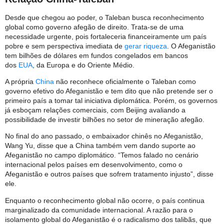
Desde que chegou ao poder, o Taleban busca reconhecimento
global como governo afegão de direito. Trata-se de uma
necessidade urgente, pois fortaleceria financeiramente um país
pobre e sem perspectiva imediata de
gerar riqueza
. O Afeganistão
tem bilhões de dólares em fundos congelados em bancos
dos
EUA
, da Europa e do Oriente Médio.
A própria
China
não reconhece oficialmente o Taleban como
governo efetivo do Afeganistão e tem dito que não pretende ser o
primeiro país a tomar tal iniciativa diplomática. Porém, os governos
já esboçam relações comerciais, com Beijing avaliando a
possibilidade de investir bilhões no setor de mineração afegão.
No final do ano passado, o embaixador chinês no Afeganistão,
Wang Yu, disse que a China também vem dando suporte ao
Afeganistão no campo diplomático. “Temos falado no cenário
internacional pelos países em desenvolvimento, como o
Afeganistão e outros países que sofrem tratamento injusto”, disse
ele.
Enquanto o reconhecimento global não ocorre, o país continua
marginalizado da comunidade internacional. A razão para o
isolamento global do Afeganistão é o radicalismo dos talibãs, que