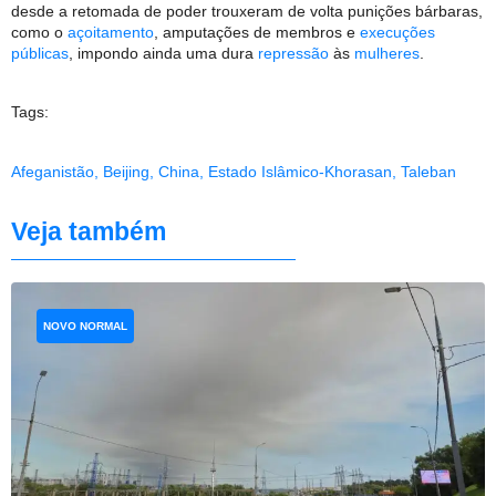
desde a retomada de poder trouxeram de volta punições bárbaras,
como o
açoitamento
, amputações de membros e
execuções
públicas
, impondo ainda uma dura
repressão
às
mulheres
.
Tags:
Afeganistão
,
Beijing
,
China
,
Estado Islâmico-Khorasan
,
Taleban
Veja também
NOVO NORMAL