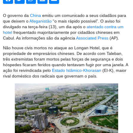
O governo da
China
emitiu um comunicado a seus cidadãos para
que deixem o
Afeganistão
“o mais rápido possível”. O aviso foi
divulgado na terça-feira (13), um dia após o
atentado contra um
hotel
frequentado majoritariamente por cidadãos chineses em
Cabul. As informações são da agência
Associated Press
(AP).
Não houve civis mortos no ataque ao Longan Hotel, que é
propriedade de empresários chineses. De acordo com Taleban,
três extremistas foram mortos pelas forças de segurança e dois
hóspedes ficaram feridos quando tentavam fugir por uma janela. A
ação foi reivindicada pelo
Estado Islâmico-Khorasan
(EI-K), maior
rival doméstico dos radicais que governam o país.