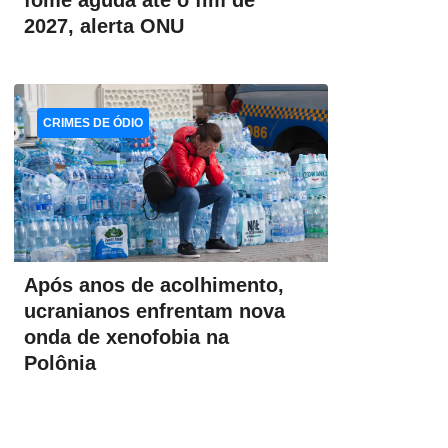
fome aguda até o fim de
2027, alerta ONU
CRIMES DE ÓDIO
Após anos de acolhimento,
ucranianos enfrentam nova
onda de xenofobia na
Polônia