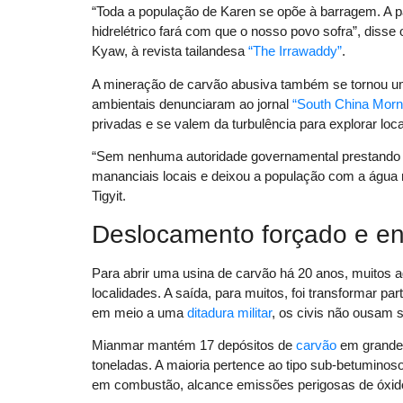
“Toda a população de Karen se opõe à barragem. A p
hidrelétrico fará com que o nosso povo sofra”, diss
Kyaw, à revista tailandesa
“The Irrawaddy”
.
A mineração de carvão abusiva também se tornou 
ambientais denunciaram ao jornal
“South China Morn
privadas e se valem da turbulência para explorar locai
“Sem nenhuma autoridade governamental prestando 
mananciais locais e deixou a população com a água 
Tigyit.
Deslocamento forçado e en
Para abrir uma usina de carvão há 20 anos, muitos a
localidades. A saída, para muitos, foi transformar p
em meio a uma
ditadura militar
, os civis não ousam 
Mianmar mantém 17 depósitos de
carvão
em grande 
toneladas. A maioria pertence ao tipo sub-betuminoso
em combustão, alcance emissões perigosas de óxidos