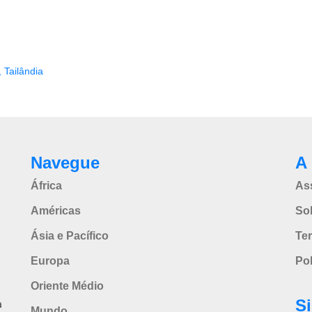
,
Tailândia
Navegue
A 
África
As
Américas
So
Ásia e Pacífico
Te
Europa
Pol
Oriente Médio
S
a
Mundo