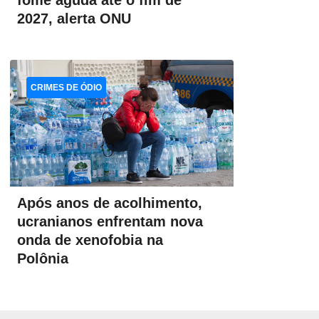
fome aguda até o fim de
2027, alerta ONU
CRIMES DE ÓDIO
Após anos de acolhimento,
ucranianos enfrentam nova
onda de xenofobia na
Polônia