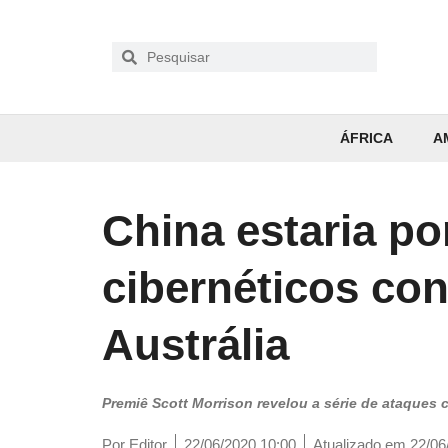
ÁFRICA
A
China estaria po
cibernéticos co
Austrália
Premiê Scott Morrison revelou a série de ataques 
Por
Editor
22/06/2020 10:00
Atualizado em 22/06