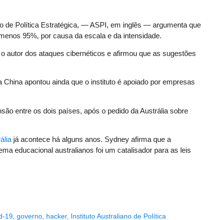
iano de Política Estratégica, — ASPI, em inglês — argumenta que
o menos 95%, por causa da escala e da intensidade.
o autor dos ataques cibernéticos e afirmou que as sugestões
a China apontou ainda que o instituto é apoiado por empresas
ão entre os dois países, após o pedido da Austrália sobre
ália
já acontece há alguns anos. Sydney afirma que a
ema educacional australianos foi um catalisador para as leis
d-19
,
governo
,
hacker
,
Instituto Australiano de Política