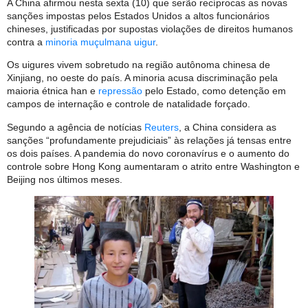
A China afirmou nesta sexta (10) que serão recíprocas as novas
sanções impostas pelos Estados Unidos a altos funcionários
chineses, justificadas por supostas violações de direitos humanos
contra a
minoria muçulmana uigur
.
Os uigures vivem sobretudo na região autônoma chinesa de
Xinjiang, no oeste do país. A minoria acusa discriminação pela
maioria étnica han e
repressão
pelo Estado, como detenção em
campos de internação e controle de natalidade forçado.
Segundo a agência de notícias
Reuters
, a China considera as
sanções “profundamente prejudiciais” às relações já tensas entre
os dois países. A pandemia do novo coronavírus e o aumento do
controle sobre Hong Kong aumentaram o atrito entre Washington e
Beijing nos últimos meses.