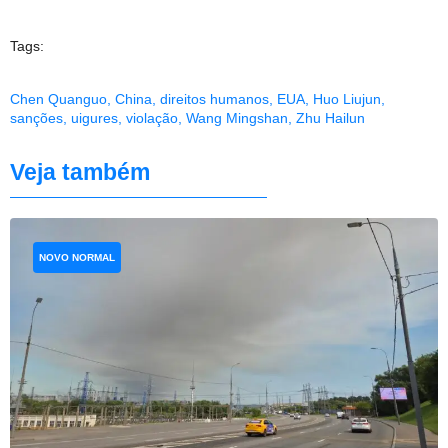
Tags:
Chen Quanguo
,
China
,
direitos humanos
,
EUA
,
Huo Liujun
,
sanções
,
uigures
,
violação
,
Wang Mingshan
,
Zhu Hailun
Veja também
NOVO NORMAL