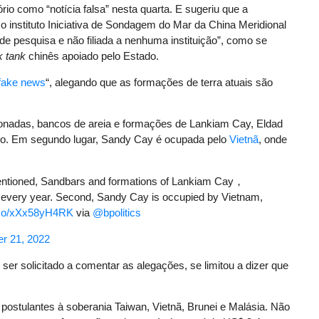
ório como “notícia falsa” nesta quarta. E sugeriu que a
instituto Iniciativa de Sondagem do Mar da China Meridional
 de pesquisa e não filiada a nenhuma instituição”, como se
k tank
chinês apoiado pelo Estado.
fake news
“, alegando que as formações de terra atuais são
cionadas, bancos de areia e formações de Lankiam Cay, Eldad
o. Em segundo lugar, Sandy Cay é ocupada pelo
Vietnã
, onde
mentioned, Sandbars and formations of Lankiam Cay，
 every year. Second, Sandy Cay is occupied by Vietnam,
t.co/xXx58yH4RK
via
@bpolitics
r 21, 2022
 ser solicitado a comentar as alegações, se limitou a dizer que
 postulantes à soberania Taiwan, Vietnã, Brunei e Malásia. Não