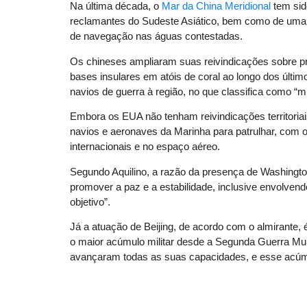
Na última década, o
Mar da China Meridional
tem sido
reclamantes do Sudeste Asiático, bem como de um
de navegação nas águas contestadas.
Os chineses ampliaram suas reivindicações sobre pr
bases insulares em atóis de coral ao longo dos últ
navios de guerra à região, no que classifica como “m
Embora os EUA não tenham reivindicações territoria
navios e aeronaves da Marinha para patrulhar, com o 
internacionais e no espaço aéreo.
Segundo Aquilino, a razão da presença de Washington
promover a paz e a estabilidade, inclusive envolven
objetivo”.
Já a atuação de Beijing, de acordo com o almirante
o maior acúmulo militar desde a Segunda Guerra Mun
avançaram todas as suas capacidades, e esse acúmu