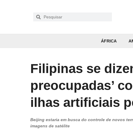
ÁFRICA
A
Filipinas se diz
preocupadas’ co
ilhas artificiais 
Beijing estaria em busca do controle de novos ter
imagens de satélite