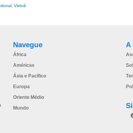
dional
,
Vietnã
Navegue
A 
África
As
Américas
So
Ásia e Pacífico
Te
Europa
Pol
Oriente Médio
S
a
Mundo