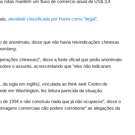
as rotas mantêm um fluxo de comércio anual de US$ 3,4
iais,
atividade classificada por Hanói como “ilegal”
.
ção de anonimato, disse que não havia reivindicações chinesas
oomberg
.
rações chinesas)”, disse a fonte oficial que pediu anonimato
 sobre o assunto, acrescentando que “eles não indicaram
, da sigla em inglês), vinculada ao
think tank
Centro de
ede em Washington, fez leitura parecida da situação.
de 1994 e não construiu nada que já não ocupasse”, disse o
s imagens comerciais não podem corroborar” as alegações da