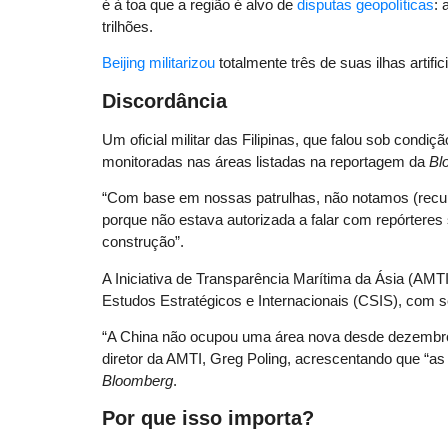
é à toa que a região é alvo de
disputas geopolíticas
: 
trilhões.
Beijing militarizou
totalmente três de suas ilhas artific
Discordância
Um oficial militar das Filipinas, que falou sob condi
monitoradas nas áreas listadas na reportagem da
Bl
“Com base em nossas patrulhas, não notamos (recupe
porque não estava autorizada a falar com repórteres
construção”.
A Iniciativa de Transparência Marítima da Ásia (AMTI
Estudos Estratégicos e Internacionais (CSIS), com s
“A China não ocupou uma área nova desde dezembro 
diretor da AMTI, Greg Poling, acrescentando que “a
Bloomberg
.
Por que isso importa?