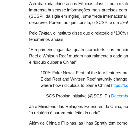
A embaixada chinesa nas Filipinas classificou o relat
imprensa buscasse informações mais precisas com o 
(SCSPI, da sigla em inglês), uma “rede internacional
descreve. Porém, ao que consta, o SCSPI é um
thin
Pelo
Twitter
, o instituto disse que o relatório é “100%
fenômenos anuais.
“Em primeiro lugar, das quatro características men
Reef e Whitsun Reef mudam naturalmente a cada an
é ridículo culpar a China!”
100% Fake News. First, of the four features 
Eldad Reef and Whitsun Reef naturally change
where how ridiculous to blame China!
https://
— SCS Probing Initiative (@SCS_PI)
Decembe
Já o Ministério das Relações Exteriores da China, ao
“o relatório é puramente feito do nada”.
Além de China e Filipinas, as Ilhas Spratly têm como