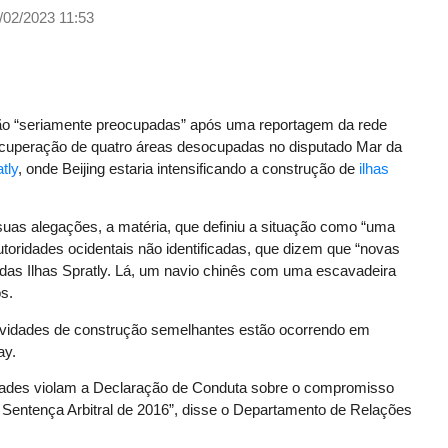
/02/2023 11:53
tão “seriamente preocupadas” após uma reportagem da rede
ecuperação de quatro áreas desocupadas no disputado Mar da
tly
, onde Beijing estaria intensificando a construção de
ilhas
suas alegações, a matéria, que definiu a situação como “uma
toridades ocidentais não identificadas, que dizem que “novas
adas Ilhas Spratly. Lá, um navio chinês com uma escavadeira
os.
tividades de construção semelhantes estão ocorrendo em
ay.
dades violam a Declaração de Conduta sobre o compromisso
 Sentença Arbitral de 2016”, disse o Departamento de Relações