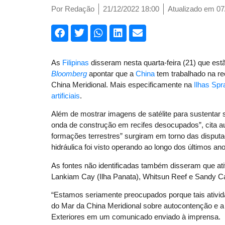
Por
Redação
21/12/2022 18:00
Atualizado em 07
As
Filipinas
disseram nesta quarta-feira (21) que es
Bloomberg
apontar que a
China
tem trabalhado na r
China Meridional. Mais especificamente na
Ilhas Spra
artificiais
.
Além de mostrar imagens de satélite para sustentar 
onda de construção em recifes desocupados”, cita au
formações terrestres” surgiram em torno das disput
hidráulica foi visto operando ao longo dos últimos an
As fontes não identificadas também disseram que a
Lankiam Cay (Ilha Panata), Whitsun Reef e Sandy C
“Estamos seriamente preocupados porque tais ativi
do Mar da China Meridional sobre autocontenção e a
Exteriores em um comunicado enviado à imprensa.