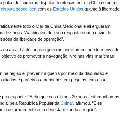
 palco de inúmeras disputas territoriais entre a China e outros
a
disputa geopolítica
com os
Estados Unidos
quanto à liberdade
aticamente todo o Mar da China Meridional e ali ergueram
imos dez anos. Washington deu sua resposta com o envio de
issões de liberdade de operação”.
is na área, há décadas o governo norte-americano tem enviado
objetivo de promover a navegação livre nas vias marítimas ​​
 na região é “prevenir a guerra por meio da dissuasão e
do aliados e parceiros americanos em projetos com esse
, é preocupante. “Acho que nos últimos 20 anos testemunhamos
dial pela República Popular da
China
”, afirmou. “Eles
lo de armamento está desestabilizando a região”.