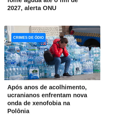
fome aguda até o fim de
2027, alerta ONU
CRIMES DE ÓDIO
Após anos de acolhimento,
ucranianos enfrentam nova
onda de xenofobia na
Polônia