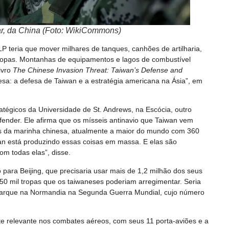
ar, da China (Foto: WikiCommons)
ELP teria que mover milhares de tanques, canhões de artilharia,
tropas. Montanhas de equipamentos e lagos de combustível
ivro
The Chinese Invasion Threat: Taiwan’s Defense and
sa: a defesa de Taiwan e a estratégia americana na Ásia”, em
ratégicos da Universidade de St. Andrews, na Escócia, outro
fender. Ele afirma que os mísseis antinavio que Taiwan vem
s da marinha chinesa, atualmente a maior do mundo com 360
n está produzindo essas coisas em massa. E elas são
m todas elas”, disse.
para Beijing, que precisaria usar mais de 1,2 milhão dos seus
450 mil tropas que os taiwaneses poderiam arregimentar. Seria
arque na Normandia na Segunda Guerra Mundial, cujo número
te relevante nos combates aéreos, com seus 11 porta-aviões e a