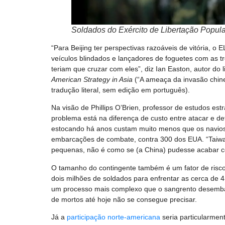
Soldados do Exército de Libertação Popul
“Para Beijing ter perspectivas razoáveis de vitória, o 
veículos blindados e lançadores de foguetes com as 
teriam que cruzar com eles”, diz Ian Easton, autor do l
American Strategy in Asia
(“A ameaça da invasão chine
tradução literal, sem edição em português).
Na visão de Phillips O’Brien, professor de estudos est
problema está na diferença de custo entre atacar e de
estocando há anos custam muito menos que os navio
embarcações de combate, contra 300 dos EUA. “Taiwa
pequenas, não é como se (a China) pudesse acabar co
O tamanho do contingente também é um fator de risco 
dois milhões de soldados para enfrentar as cerca de 
um processo mais complexo que o sangrento desemb
de mortos até hoje não se consegue precisar.
Já a
participação norte-americana
seria particularmen