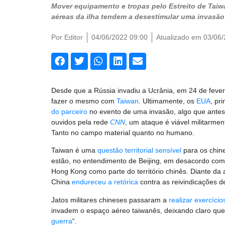
Mover equipamento e tropas pelo Estreito de Taiwa
aéreas da ilha tendem a desestimular uma invasão
Por
Editor
04/06/2022 09:00
Atualizado em 03/06
Desde que a Rússia invadiu a Ucrânia, em 24 de fevere
fazer o mesmo com
Taiwan
. Ultimamente, os
EUA
, pr
do parceiro
no evento de uma invasão, algo que ante
ouvidos pela rede
CNN
, um ataque é viável militarme
Tanto no campo material quanto no humano.
Taiwan é uma
questão territorial sensível
para os chin
estão, no entendimento de Beijing, em desacordo com
Hong Kong como parte do território chinês. Diante da
China
endureceu a retórica
contra as reivindicações d
Jatos militares chineses passaram a
realizar exercício
invadem o espaço aéreo taiwanês, deixando claro que a
guerra
“.