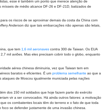
alistas, esse é também um ponto que merece atenção de
s mísseis de médio alcance DF-26 e DF-21D, batizados de
a para os riscos de se aproximar demais da costa da China com
effery Anderson diz que tais embarcações não apenas são letais,
China, que tem
1,6 mil aeronaves
contra 300 de Taiwan. Os EUA
,7 mil aviões. Mas eles precisam cobrir todo o globo, enquanto
oridade aérea chinesa diminuiria, vez que Taiwan tem em
aéreos baratos e eficientes. É um
problema semelhante
ao que a
os ataques de Moscou igualmente municiada pelas nações
Além dos 150 mil soldados que hoje fazem parte do exército
eriam vir a ser convocados. Há ainda outros fatores: a motivação
o que os combatentes locais têm do terreno e o fato de que toda
 foco se defender justamente de uma invasão chinesa.