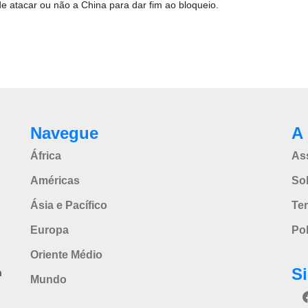
e atacar ou não a China para dar fim ao bloqueio.
Navegue
A 
África
As
Américas
So
Ásia e Pacífico
Te
Europa
Pol
Oriente Médio
S
a
Mundo