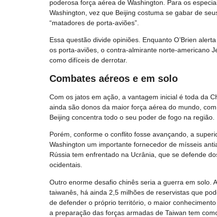
poderosa força aérea de Washington. Para os especi
Washington, vez que Beijing costuma se gabar de seu
“matadores de porta-aviões”.
Essa questão divide opiniões. Enquanto O’Brien alert
os porta-aviões, o contra-almirante norte-americano J
como difíceis de derrotar.
Combates aéreos e em solo
Com os jatos em ação, a vantagem inicial é toda da 
ainda são donos da maior força aérea do mundo, com 2
Beijing concentra todo o seu poder de fogo na região.
Porém, conforme o conflito fosse avançando, a superi
Washington um importante fornecedor de mísseis anti
Rússia tem enfrentado na Ucrânia, que se defende d
ocidentais.
Outro enorme desafio chinês seria a guerra em solo. 
taiwanês, há ainda 2,5 milhões de reservistas que pod
de defender o próprio território, o maior conheciment
a preparação das forças armadas de Taiwan tem como