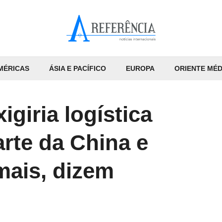
MÉRICAS
ÁSIA E PACÍFICO
EUROPA
ORIENTE MÉD
igiria logística
rte da China e
mais, dizem