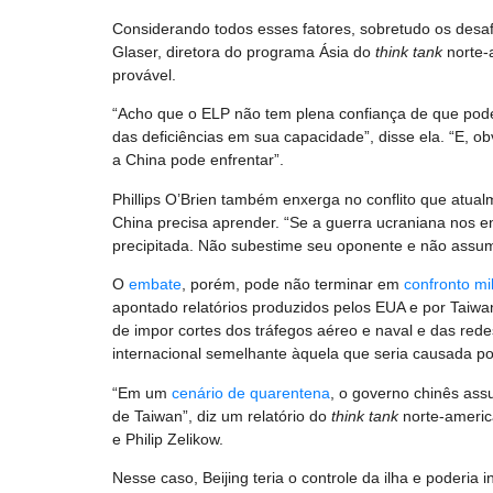
Considerando todos esses fatores, sobretudo os desaf
Glaser, diretora do programa Ásia do
think tank
norte-
provável.
“Acho que o ELP não tem plena confiança de que pode
das deficiências em sua capacidade”, disse ela. “E, o
a China pode enfrentar”.
Phillips O’Brien também enxerga no conflito que atua
China precisa aprender. “Se a guerra ucraniana nos 
precipitada. Não subestime seu oponente e não assum
O
embate
, porém, pode não terminar em
confronto mil
apontado relatórios produzidos pelos EUA e por Tai
de impor cortes dos tráfegos aéreo e naval e das red
internacional semelhante àquela que seria causada po
“Em um
cenário de quarentena
, o governo chinês assu
de Taiwan”, diz um relatório do
think tank
norte-ameri
e Philip Zelikow.
Nesse caso, Beijing teria o controle da ilha e poderia 