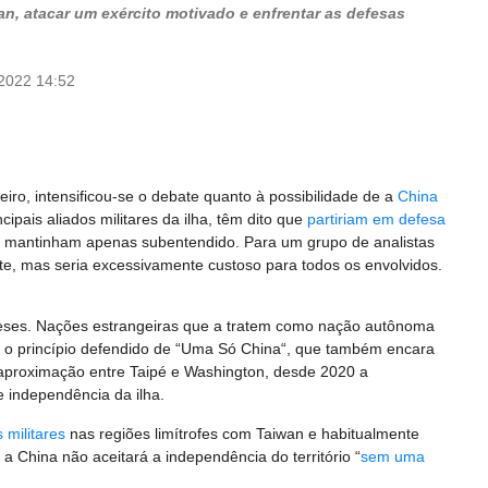
n, atacar um exército motivado e enfrentar as defesas
/2022 14:52
iro, intensificou-se o debate quanto à possibilidade de a
China
incipais aliados militares da ilha, têm dito que
partiriam em defesa
s mantinham apenas subentendido. Para um grupo de analistas
nte, mas seria excessivamente custoso para todos os envolvidos.
eses. Nações estrangeiras que a tratem como nação autônoma
 o princípio defendido de “Uma Só China“, que também encara
 aproximação entre Taipé e Washington, desde 2020 a
e independência da ilha.
s militares
nas regiões limítrofes com Taiwan e habitualmente
 China não aceitará a independência do território “
sem uma