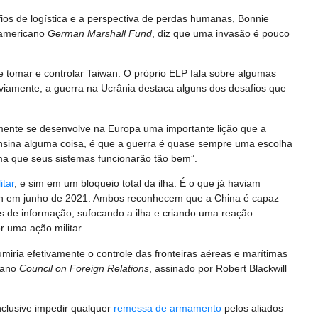
ios de logística e a perspectiva de perdas humanas, Bonnie
americano
German Marshall Fund
, diz que uma invasão é pouco
 tomar e controlar Taiwan. O próprio ELP fala sobre algumas
bviamente, a guerra na Ucrânia destaca alguns dos desafios que
lmente se desenvolve na Europa uma importante lição que a
ensina alguma coisa, é que a guerra é quase sempre uma escolha
a que seus sistemas funcionarão tão bem”.
itar
, e sim em um bloqueio total da ilha. É o que já haviam
wan em junho de 2021. Ambos reconhecem que a China é capaz
es de informação, sufocando a ilha e criando uma reação
r uma ação militar.
miria efetivamente o controle das fronteiras aéreas e marítimas
cano
Council on Foreign Relations
, assinado por Robert Blackwill
inclusive impedir qualquer
remessa de armamento
pelos aliados