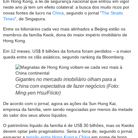
Em Hong Kong, a lei de segurança nacional que entrou em vigor
neste ano já tem um efeito colateral: a busca dos muito ricos por
novas fontes de lucro na
China
, segundo o jornal “
The Straits
Times
“, de Singapura.
Entre os bilionários cada vez mais alinhados a Beijing estão os
membros da família Kwok, dona do maior império imobiliário de
Hong Kong.
Em 12 meses, US$ 8 bilhões da fortuna foram perdidos – a maior
queda entre os clãs asiáticos, segundo ranking da Bloomberg.
Gigantes no mercado imobiliário olham para a
China com expectativa de fazer negócios (Foto:
Ming-yen Hsu/Flickr)
De acordo com o jornal, agora as ações da Sun Hung Kai,
empresa da família, vem sendo negociadas por menos da metade
do valor dos seus ativos líquidos.
O patrimônio líquido da família é de US$ 30 bilhões, mas os Kwoks
devem optar pelo pragmatismo. Seria a hora de, segundo o jornal,
esquecer a
tensão entre Hong Kong e China
em nome de bons