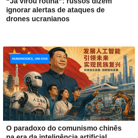
“Já virou rotina”: russos dizem
ignorar alertas de ataques de
drones ucranianos
HUMANOIDES, UNI-VOS
O paradoxo do comunismo chinês
na era da inteligência artificial