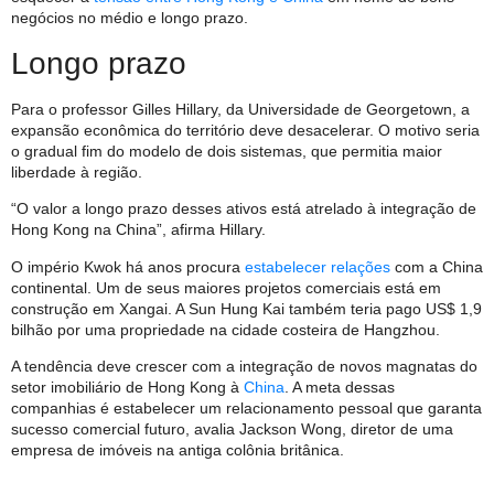
negócios no médio e longo prazo.
Longo prazo
Para o professor Gilles Hillary, da Universidade de Georgetown, a
expansão econômica do território deve desacelerar. O motivo seria
o gradual fim do modelo de dois sistemas, que permitia maior
liberdade à região.
“O valor a longo prazo desses ativos está atrelado à integração de
Hong Kong na China”, afirma Hillary.
O império Kwok há anos procura
estabelecer relações
com a China
continental. Um de seus maiores projetos comerciais está em
construção em Xangai. A Sun Hung Kai também teria pago US$ 1,9
bilhão por uma propriedade na cidade costeira de Hangzhou.
A tendência deve crescer com a integração de novos magnatas do
setor imobiliário de Hong Kong à
China
. A meta dessas
companhias é estabelecer um relacionamento pessoal que garanta
sucesso comercial futuro, avalia Jackson Wong, diretor de uma
empresa de imóveis na antiga colônia britânica.