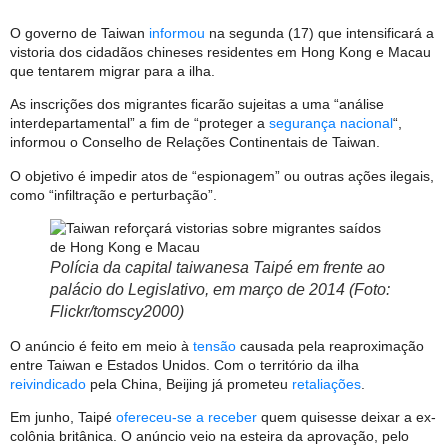
O governo de Taiwan
informou
na segunda (17) que intensificará a
vistoria dos cidadãos chineses residentes em Hong Kong e Macau
que tentarem migrar para a ilha.
As inscrições dos migrantes ficarão sujeitas a uma “análise
interdepartamental” a fim de “proteger a
segurança nacional
“,
informou o Conselho de Relações Continentais de Taiwan.
O objetivo é impedir atos de “espionagem” ou outras ações ilegais,
como “infiltração e perturbação”.
Polícia da capital taiwanesa Taipé em frente ao
palácio do Legislativo, em março de 2014 (Foto:
Flickr/tomscy2000)
O anúncio é feito em meio à
tensão
causada pela reaproximação
entre Taiwan e Estados Unidos. Com o território da ilha
reivindicado
pela China, Beijing já prometeu
retaliações
.
Em junho, Taipé
ofereceu-se a receber
quem quisesse deixar a ex-
colônia britânica. O anúncio veio na esteira da aprovação, pelo