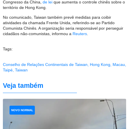
Congresso da China,
de lei
que aumenta o controle chinês sobre o
território de Hong Kong.
No comunicado, Taiwan também prevê medidas para coibir
atividades da chamada Frente Unida, referindo-se ao Partido
Comunista Chinês. A organização seria responsável por perseguir
cidadãos não-comunistas, informou a
Reuters
.
Tags:
Conselho de Relações Continentais de Taiwan
,
Hong Kong
,
Macau
,
Taipé
,
Taiwan
Veja também
NOVO NORMAL