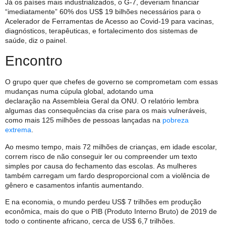
Já os países mais industrializados, o G-7, deveriam financiar
“imediatamente” 60% dos US$ 19 bilhões necessários para o
Acelerador de Ferramentas de Acesso ao Covid-19 para vacinas,
diagnósticos, terapêuticas, e fortalecimento dos sistemas de
saúde, diz o painel.
Encontro
O grupo quer que chefes de governo se comprometam com essas
mudanças numa cúpula global, adotando uma
declaração na Assembleia Geral da ONU. O relatório lembra
algumas das consequências da crise para os mais vulneráveis,
como mais 125 milhões de pessoas lançadas na
pobreza
extrema
.
Ao mesmo tempo, mais 72 milhões de crianças, em idade escolar,
correm risco de não conseguir ler ou compreender um texto
simples por causa do fechamento das escolas. As mulheres
também carregam um fardo desproporcional com a violência de
gênero e casamentos infantis aumentando.
E na economia, o mundo perdeu US$ 7 trilhões em produção
econômica, mais do que o PIB (Produto Interno Bruto) de 2019 de
todo o continente africano, cerca de US$ 6,7 trilhões.