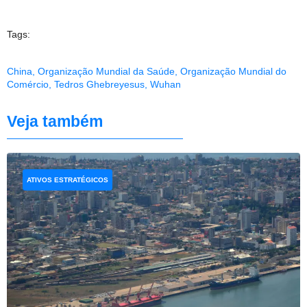
Tags:
China
,
Organização Mundial da Saúde
,
Organização Mundial do
Comércio
,
Tedros Ghebreyesus
,
Wuhan
Veja também
ATIVOS ESTRATÉGICOS