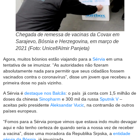
Chegada de remessa de vacinas da Covax em
Sarajevo, Bósnia e Herzegovina, em março de
2021 (Foto: Unicef/Almir Panjeta)
Agora, muitos bósnios estão viajando para a
Sérvia
em uma
tentativa de se imunizar. “As autoridades não fizeram
absolutamente nada para permitir que seus cidadãos fossem
vacinados contra o coronavírus”, disse um jovem que recebeu a
primeira dose no país vizinho.
A Sérvia é
destaque nos Balcãs
: o país já conta com 1,5 milhão de
doses da chinesa
Sinopharm
e 300 mil da russa
Sputnik V
–
aceitas pelo presidente
Aleksandar Vucic
, na contramão de outros
países europeus.
“Fomos para a Sérvia porque vimos que estava indo muito devagar
aqui e não tenho certeza de quando seria a nossa vez de receber
a vacina”, disse uma moradora da Republika Srpska, a
entidade
sérvia da Bósnia
, já imunizada.