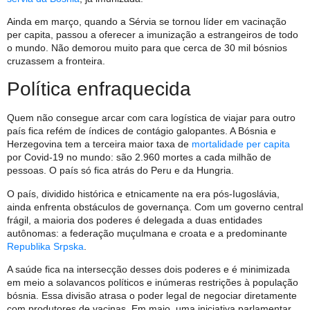
Ainda em março, quando a Sérvia se tornou líder em vacinação
per capita, passou a oferecer a imunização a estrangeiros de todo
o mundo. Não demorou muito para que cerca de 30 mil bósnios
cruzassem a fronteira.
Política enfraquecida
Quem não consegue arcar com cara logística de viajar para outro
país fica refém de índices de contágio galopantes. A Bósnia e
Herzegovina tem a terceira maior taxa de
mortalidade per capita
por Covid-19 no mundo: são 2.960 mortes a cada milhão de
pessoas. O país só fica atrás do Peru e da Hungria.
O país, dividido histórica e etnicamente na era pós-Iugoslávia,
ainda enfrenta obstáculos de governança. Com um governo central
frágil, a maioria dos poderes é delegada a duas entidades
autônomas: a federação muçulmana e croata e a predominante
Republika Srpska
.
A saúde fica na intersecção desses dois poderes e é minimizada
em meio a solavancos políticos e inúmeras restrições à população
bósnia. Essa divisão atrasa o poder legal de negociar diretamente
com produtores de vacinas. Em maio, uma iniciativa parlamentar