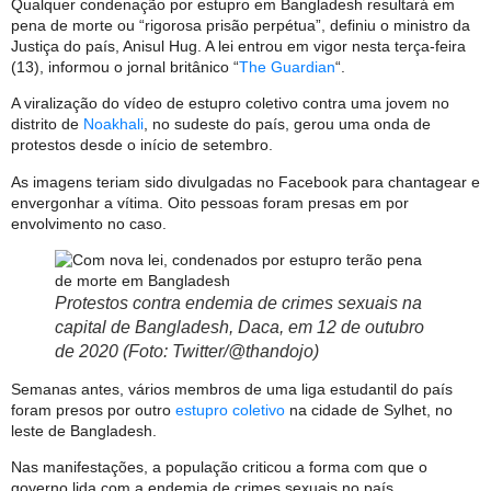
Qualquer condenação por estupro em Bangladesh resultará em
pena de morte ou “rigorosa prisão perpétua”, definiu o ministro da
Justiça do país, Anisul Hug. A lei entrou em vigor nesta terça-feira
(13), informou o jornal britânico “
The Guardian
“.
A viralização do vídeo de estupro coletivo contra uma jovem no
distrito de
Noakhali
, no sudeste do país, gerou uma onda de
protestos desde o início de setembro.
As imagens teriam sido divulgadas no Facebook para chantagear e
envergonhar a vítima. Oito pessoas foram presas em por
envolvimento no caso.
Protestos contra endemia de crimes sexuais na
capital de Bangladesh, Daca, em 12 de outubro
de 2020 (Foto: Twitter/@thandojo)
Semanas antes, vários membros de uma liga estudantil do país
foram presos por outro
estupro coletivo
na cidade de Sylhet, no
leste de Bangladesh.
Nas manifestações, a população criticou a forma com que o
governo lida com a endemia de crimes sexuais no país.