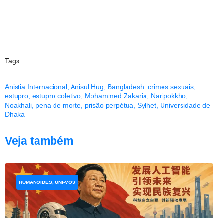
Tags:
Anistia Internacional
,
Anisul Hug
,
Bangladesh
,
crimes sexuais
,
estupro
,
estupro coletivo
,
Mohammed Zakaria
,
Naripokkho
,
Noakhali
,
pena de morte
,
prisão perpétua
,
Sylhet
,
Universidade de
Dhaka
Veja também
HUMANOIDES, UNI-VOS