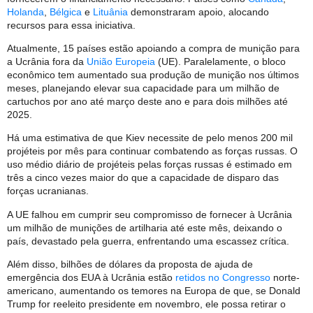
Holanda
,
Bélgica
e
Lituânia
demonstraram apoio, alocando
recursos para essa iniciativa.
Atualmente, 15 países estão apoiando a compra de munição para
a Ucrânia fora da
União Europeia
(UE). Paralelamente, o bloco
econômico tem aumentado sua produção de munição nos últimos
meses, planejando elevar sua capacidade para um milhão de
cartuchos por ano até março deste ano e para dois milhões até
2025.
Há uma estimativa de que Kiev necessite de pelo menos 200 mil
projéteis por mês para continuar combatendo as forças russas. O
uso médio diário de projéteis pelas forças russas é estimado em
três a cinco vezes maior do que a capacidade de disparo das
forças ucranianas.
A UE falhou em cumprir seu compromisso de fornecer à Ucrânia
um milhão de munições de artilharia até este mês, deixando o
país, devastado pela guerra, enfrentando uma escassez crítica.
Além disso, bilhões de dólares da proposta de ajuda de
emergência dos EUA à Ucrânia estão
retidos no Congresso
norte-
americano, aumentando os temores na Europa de que, se Donald
Trump for reeleito presidente em novembro, ele possa retirar o