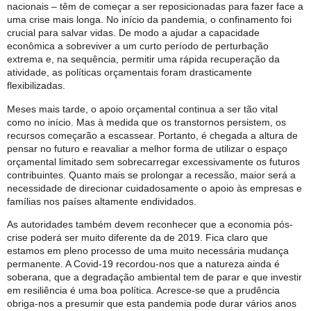
nacionais – têm de começar a ser reposicionadas para fazer face a
uma crise mais longa. No início da pandemia, o confinamento foi
crucial para salvar vidas. De modo a ajudar a capacidade
econômica a sobreviver a um curto período de perturbação
extrema e, na sequência, permitir uma rápida recuperação da
atividade, as políticas orçamentais foram drasticamente
flexibilizadas.
Meses mais tarde, o apoio orçamental continua a ser tão vital
como no início. Mas à medida que os transtornos persistem, os
recursos começarão a escassear. Portanto, é chegada a altura de
pensar no futuro e reavaliar a melhor forma de utilizar o espaço
orçamental limitado sem sobrecarregar excessivamente os futuros
contribuintes. Quanto mais se prolongar a recessão, maior será a
necessidade de direcionar cuidadosamente o apoio às empresas e
famílias nos países altamente endividados.
As autoridades também devem reconhecer que a economia pós-
crise poderá ser muito diferente da de 2019. Fica claro que
estamos em pleno processo de uma muito necessária mudança
permanente. A Covid-19 recordou-nos que a natureza ainda é
soberana, que a degradação ambiental tem de parar e que investir
em resiliência é uma boa política. Acresce-se que a prudência
obriga-nos a presumir que esta pandemia pode durar vários anos