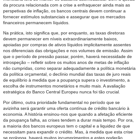
da procura relacionada com a crise a enfraquecer ainda mais as
perspetivas de inflação, os bancos centrais devem continuar a
fornecer estímulos substanciais e assegurar que os mercados
financeiros permanecem líquidos.
Na prática, isto significa que, por enquanto, as taxas diretoras
devem permanecer em níveis extraordinariamente baixos,
apoiadas por compras de ativos líquidos implicitamente assentes
nos diferenciais das obrigações e nos volumes de emissão. Assim
que o período de pressão passar, porém, haverá necessidade de
introspeção – refletir sobre os muitos anos de metas de inflação
não cumpridas, como separar adequadamente a política monetária
da política orçamental, o declínio mundial das taxas de juro reais
de equilíbrio à medida que a poupança supera o investimento, a
escolha de instrumentos monetários e muito mais. A avaliação
estratégica do Banco Central Europeu nunca foi tão crucial.
Por último, outra prioridade fundamental no período que se
avizinha será garantir uma oferta contínua de crédito bancário à
economia. A história ensinou-nos que quando a afetação eficiente
da poupança falha, as crises tendem a durar mais tempo. Por ora,
a maioria dos bancos europeus tem o capital e a liquidez de que
necessitam para expandir o crédito. Mas, à medida que esta crise
se prolonga, haverá muitos incumprimentos e estes poderão