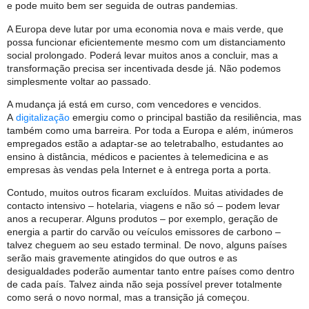
e pode muito bem ser seguida de outras pandemias.
A Europa deve lutar por uma economia nova e mais verde, que
possa funcionar eficientemente mesmo com um distanciamento
social prolongado. Poderá levar muitos anos a concluir, mas a
transformação precisa ser incentivada desde já. Não podemos
simplesmente voltar ao passado.
A mudança já está em curso, com vencedores e vencidos.
A
digitalização
emergiu como o principal bastião da resiliência, mas
também como uma barreira. Por toda a Europa e além, inúmeros
empregados estão a adaptar-se ao teletrabalho, estudantes ao
ensino à distância, médicos e pacientes à telemedicina e as
empresas às vendas pela Internet e à entrega porta a porta.
Contudo, muitos outros ficaram excluídos. Muitas atividades de
contacto intensivo – hotelaria, viagens e não só – podem levar
anos a recuperar. Alguns produtos – por exemplo, geração de
energia a partir do carvão ou veículos emissores de carbono –
talvez cheguem ao seu estado terminal. De novo, alguns países
serão mais gravemente atingidos do que outros e as
desigualdades poderão aumentar tanto entre países como dentro
de cada país. Talvez ainda não seja possível prever totalmente
como será o novo normal, mas a transição já começou.