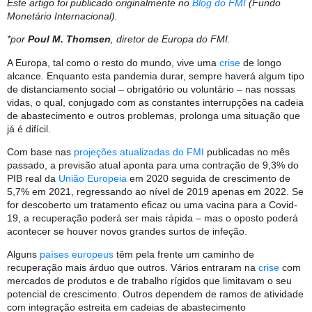
Este artigo foi publicado originalmente no
Blog do FMI
(Fundo
Monetário Internacional).
*por
Poul M. Thomsen
, diretor de Europa do FMI.
A Europa, tal como o resto do mundo, vive uma
crise
de longo
alcance. Enquanto esta pandemia durar, sempre haverá algum tipo
de distanciamento social – obrigatório ou voluntário – nas nossas
vidas, o qual, conjugado com as constantes interrupções na cadeia
de abastecimento e outros problemas, prolonga uma situação que
já é difícil.
Com base nas
projeções atualizadas do FMI
publicadas no mês
passado, a previsão atual aponta para uma contração de 9,3% do
PIB real da
União Europeia
em 2020 seguida de crescimento de
5,7% em 2021, regressando ao nível de 2019 apenas em 2022. Se
for descoberto um tratamento eficaz ou uma vacina para a Covid-
19, a recuperação poderá ser mais rápida – mas o oposto poderá
acontecer se houver novos grandes surtos de infeção.
Alguns
países europeus
têm pela frente um caminho de
recuperação mais árduo que outros. Vários entraram na
crise
com
mercados de produtos e de trabalho rígidos que limitavam o seu
potencial de crescimento. Outros dependem de ramos de atividade
com integração estreita em cadeias de abastecimento