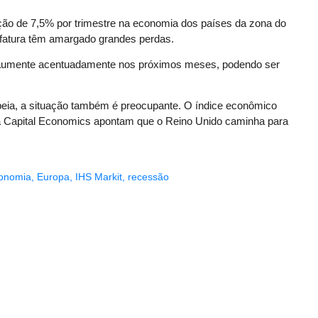
ção de 7,5% por trimestre na economia dos países da zona do
ufatura têm amargado grandes perdas.
aumente acentuadamente nos próximos meses, podendo ser
peia, a situação também é preocupante. O índice econômico
 da Capital Economics apontam que o Reino Unido caminha para
onomia
,
Europa
,
IHS Markit
,
recessão