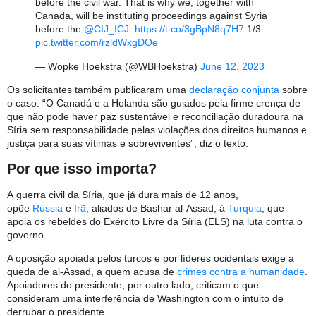
before the civil war. That is why we, together with
Canada, will be instituting proceedings against Syria
before the
@CIJ_ICJ
:
https://t.co/3gBpN8q7H7
1/3
pic.twitter.com/rzldWxgDOe
— Wopke Hoekstra (@WBHoekstra)
June 12, 2023
Os solicitantes também publicaram uma
declaração conjunta
sobre
o caso. “O Canadá e a Holanda são guiados pela firme crença de
que não pode haver paz sustentável e reconciliação duradoura na
Síria sem responsabilidade pelas violações dos direitos humanos e
justiça para suas vítimas e sobreviventes”, diz o texto.
Por que isso importa?
A guerra civil da Síria, que já dura mais de 12 anos,
opõe
Rússia
e
Irã
, aliados de Bashar al-Assad, à
Turquia
, que
apoia os rebeldes do Exército Livre da Síria (ELS) na luta contra o
governo.
A oposição apoiada pelos turcos e por líderes ocidentais exige a
queda de al-Assad, a quem acusa de
crimes contra a humanidade
.
Apoiadores do presidente, por outro lado, criticam o que
consideram uma interferência de Washington com o intuito de
derrubar o presidente.