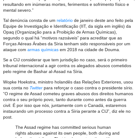
resultando em inúmeras mortes, ferimentos e sofrimento físico e
mental severo.”
Tal denúncia consta de um
relatório
de janeiro deste ano feito pela
Equipe de Investigação e Identificação (IIT, da sigla em inglês) da
Opaq (Organização para a Proibição de Armas Químicas),
segundo o qual há “motivos razoáveis” ​​para acreditar que as
Forças Aéreas Árabes da Síria tenham sido responsáveis por um
ataque com
armas químicas
em 2018 na cidade de Douma.
Se a CIJ considerar que tem jurisdição no caso, será o primeiro
tribunal internacional a agir contra os alegados abusos cometidos
pelo regime de Bashar al-Assad na Síria.
Wopke Hoekstra, ministro holandês das Relações Exteriores, usou
sua conta no
Twitter
para reforçar o caso contra o presidente sírio.
“O regime de Assad cometeu graves abusos dos direitos humanos
contra o seu próprio povo, tanto durante como antes da guerra
civil. É por isso que nós, juntamente com o Canadá, estaremos
instaurando um processo contra a Síria perante a CIJ”, diz ele no
post.
The Assad regime has committed serious human
rights abuses against its own people, both during and