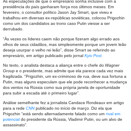
As especulações de que o empresário sonha inclusive com a
presidência do país ganharam força nos últimos meses. Em
fevereiro, o consultor político Jason Jay Smart, que viveu e
trabalhou em diversas ex-repúblicas soviéticas, colocou Prigozhin
como um dos candidatos ao trono caso Putin viesse a ser
derrubado.
“Às vezes os líderes caem não porque fizeram algo errado aos
olhos de seus cidadãos, mas simplesmente porque um jovem leão
deseja usurpar o velho rei leão”, disse Smart se referindo ao
empresário, em artigo publicado pelo jornal
Kyiv Post
.
No texto, o analista destaca a aliança entre o chefe do
Wagner
Group
e o presidente, mas admite que ela parece cada vez mais
fragilizada. “Prigozhin, um ex-criminoso de rua, deve sua fortuna a
Putin, mas alguns especulam que ele pode reconhecer a mudança
dos ventos na Rússia como sua própria janela de oportunidade
para subir a escada até o primeiro lugar”.
Análise semelhante fez a jornalista Candace Rondeaux em artigo
para a rede
CNN
publicado no início de março. Diz ela que
Prigozhin “está sendo alternadamente falado como um
rival em
potencial
do presidente da Rússia, Vladimir Putin, ou um alvo de
assassinato”.