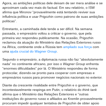
Agora, as ambições políticas dele deixam de ser mera análise e se
aproximam cada vez mais do factual. Em seu relatório, o ISW
afirma que Mironov “provavelmente está tentando reviver sua
influência política e usar Prigozhin como patrono de suas ambições
políticas”.
Entretanto, a caminhada dele tende a ser difícil. Na semana
passada, o empresário voltou a criticar o governo, que pela
primeira vez respondeu publicamente. Na ocasião, Prigozhin
reclamou da atuação do Ministério das Relações Exteriores russo
na África, continente onde a Rússia tem
ampliado sua força
com
uma
ajuda crucial do
Wagner Group
.
Segundo o empresário, a diplomacia russa não faz “absolutamente
nada” no continente africano, por isso o
Wagner Group
enfrenta
“enormes dificuldades” por lá. O Ministério respondeu de forma
protocolar, dizendo-se pronto para cooperar com empresas e
empresários russos para promover negócios nacionais no exterior.
Diante da crescente rivalidade entre Prigozhin e o governo, que
incontestavelmente respinga em Putin, o relatório do
think tank
afirma que o Ministério das Relações Exteriores e “outras
instituições do governo russo e afiliados ao Kremlin provavelmente
procuram impedir qualquer tentativa de Prigozhin de obter apoio