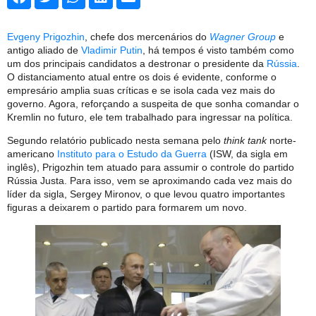
Evgeny Prigozhin
, chefe dos mercenários do
Wagner Group
e
antigo aliado de
Vladimir Putin
, há tempos é visto também como
um dos principais candidatos a destronar o presidente da
Rússia
.
O distanciamento atual entre os dois é evidente, conforme o
empresário amplia suas críticas e se isola cada vez mais do
governo. Agora, reforçando a suspeita de que sonha comandar o
Kremlin no futuro, ele tem trabalhado para ingressar na política.
Segundo relatório publicado nesta semana pelo
think tank
norte-
americano
Instituto para o Estudo da Guerra
(ISW, da sigla em
inglês), Prigozhin tem atuado para assumir o controle do partido
Rússia Justa. Para isso, vem se aproximando cada vez mais do
líder da sigla, Sergey Mironov, o que levou quatro importantes
figuras a deixarem o partido para formarem um novo.