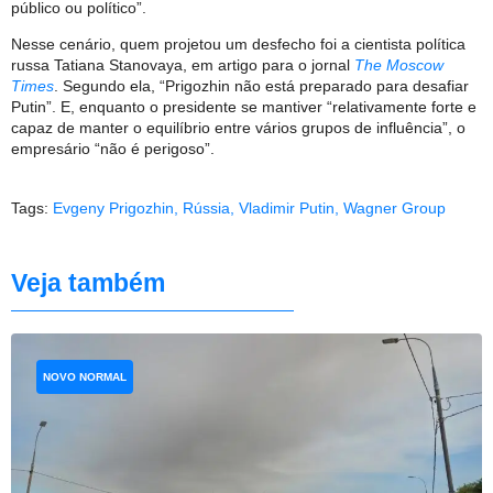
público ou político”.
Nesse cenário, quem projetou um desfecho foi a cientista política
russa Tatiana Stanovaya, em artigo para o jornal
The Moscow
Times
. Segundo ela, “Prigozhin não está preparado para desafiar
Putin”. E, enquanto o presidente se mantiver “relativamente forte e
capaz de manter o equilíbrio entre vários grupos de influência”, o
empresário “não é perigoso”.
Tags:
Evgeny Prigozhin
,
Rússia
,
Vladimir Putin
,
Wagner Group
Veja também
NOVO NORMAL