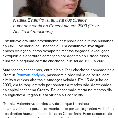
Natalia Estemirova, ativista dos direitos
humanos morta na Chechênia em 2009 (Foto:
Anistia Internacional)
Estemirova era uma proeminente defensora dos direitos humanos
da ONG “Memorial na Chechênia”. Ela costumava investigar
graves violações, como desaparecimentos forçados, execuções
extrajudiciais e torturas cometidas por agentes do Estado russo
durante o segundo conflito checheno, que foi de 1999 a 2009.
Autoridades chechenas, entre elas o líder checheno nomeado pelo
Kremlin
Ramzan Kadyrov
, passaram a observá-la de perto, com
direito a críticas abertas e ameaças veladas. Em 15 de julho de
2009, ela foi sequestrada por homens armados não identificados
na capital chechena Grozny. Foi encontrada morta no mesmo dia
na Inguchétia, região russa vizinha à Chechênia.
“Natalia Estemirova perdeu a vida porque trabalhou
incansavelmente para documentar e expor as flagrantes violações
dos direitos humanos cometidas na Chechênia. Esse assassinato