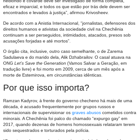
hediondo e covarde deve ser investigado de forma completa,
eficaz e imparcial, e todos os que estão por trás dele devem ser
encontrados e levados à justiça”, afirmou Krivosheev.
De acordo com a Anistia Internacional, “jornalistas, defensores dos
direitos humanos e ativistas da sociedade civil na Chechênia
continuam a ser perseguidos, intimidados, atacados, presos sob
acusações forjadas e até mortos”.
O órgão cita, inclusive, outro caso semelhante, o de Zarema
Sadulaeva e do marido dela, Alik Dzhabrailov. O casal atuava na
ONG
Let’s Save the Generation
(Vamos Salvar a Geração, em
tradução livre) e foi morto em 2009, cerca de um mês após a
morte de Estemirova, em circunstâncias idênticas.
Por que isso importa?
Ramzan Kadyrov, à frente do governo checheno há mais de uma
década, é acusado frequentemente por grupos russos e
internacionais de supervisionar os
graves abusos
cometidos contra
minorais. A Chechênia foi palco do chamado “expurgo gay” em
2017, quando dezenas de homens homossexuais relataram terem
sido sequestrados e torturados pela polícia.