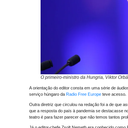
O primeiro-ministro da Hungria, Viktor Orb
A orientação do editor consta em uma série de áudios
serviço húngaro da
Radio Free Europe
teve acesso.
Outra diretriz que circulou na redação foi a de que
que a resposta do país à pandemia se destacasse no 
teatro é para fazer parecer que não temos tantos pr
Já o editor-chefe Zsolt Nemeth era conhecido como P