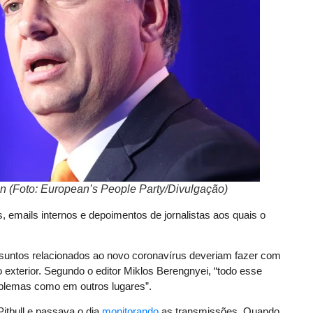
án (Foto: European’s People Party/Divulgação)
, emails internos e depoimentos de jornalistas aos quais o
 assuntos relacionados ao novo coronavírus deveriam fazer com
exterior. Segundo o editor Miklos Berengnyei, “todo esse
oblemas como em outros lugares”.
itbull e passava o dia
monitorando
as transmissões. Quando