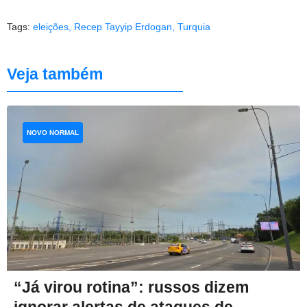
Tags:
eleições
,
Recep Tayyip Erdogan
,
Turquia
Veja também
NOVO NORMAL
“Já virou rotina”: russos dizem
ignorar alertas de ataques de