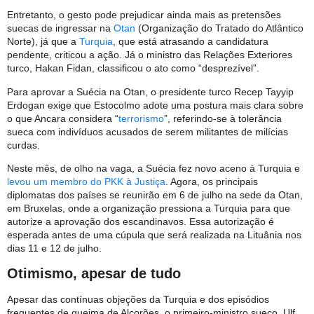
Entretanto, o gesto pode prejudicar ainda mais as pretensões
suecas de ingressar na
Otan
(Organização do Tratado do Atlântico
Norte), já que a
Turquia
, que está atrasando a candidatura
pendente, criticou a ação. Já o ministro das Relações Exteriores
turco, Hakan Fidan, classificou o ato como “desprezível”.
Para aprovar a Suécia na Otan, o presidente turco Recep Tayyip
Erdogan exige que Estocolmo adote uma postura mais clara sobre
o que Ancara considera “
terrorismo
”, referindo-se à tolerância
sueca com indivíduos acusados de serem militantes de milícias
curdas.
Neste mês, de olho na vaga, a Suécia fez novo aceno à Turquia e
levou um membro do PKK à Justiça
. Agora, os principais
diplomatas dos países se reunirão em 6 de julho na sede da Otan,
em Bruxelas, onde a organização pressiona a Turquia para que
autorize a aprovação dos escandinavos. Essa autorização é
esperada antes de uma cúpula que será realizada na Lituânia nos
dias 11 e 12 de julho.
Otimismo, apesar de tudo
Apesar das contínuas objeções da Turquia e dos episódios
frequentes de queima de Alcorões, o primeiro-ministro sueco, Ulf