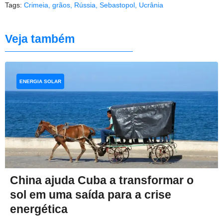
Tags:
Crimeia
,
grãos
,
Rússia
,
Sebastopol
,
Ucrânia
Veja também
ENERGIA SOLAR
China ajuda Cuba a transformar o
sol em uma saída para a crise
energética