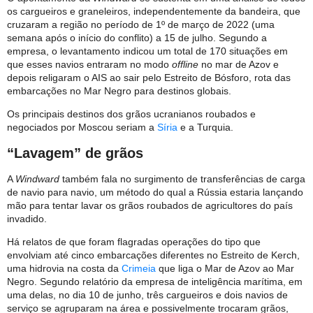
os cargueiros e graneleiros, independentemente da bandeira, que
cruzaram a região no período de 1º de março de 2022 (uma
semana após o início do conflito) a 15 de julho. Segundo a
empresa, o levantamento indicou um total de 170 situações em
que esses navios entraram no modo
offline
no mar de Azov e
depois religaram o AIS ao sair pelo Estreito de Bósforo, rota das
embarcações no Mar Negro para destinos globais.
Os principais destinos dos grãos ucranianos roubados e
negociados por Moscou seriam a
Síria
e a Turquia.
“Lavagem” de grãos
A
Windward
também fala no surgimento de transferências de carga
de navio para navio, um método do qual a Rússia estaria lançando
mão para tentar lavar os grãos roubados de agricultores do país
invadido.
Há relatos de que foram flagradas operações do tipo que
envolviam até cinco embarcações diferentes no Estreito de Kerch,
uma hidrovia na costa da
Crimeia
que liga o Mar de Azov ao Mar
Negro. Segundo relatório da empresa de inteligência marítima, em
uma delas, no dia 10 de junho, três cargueiros e dois navios de
serviço se agruparam na área e possivelmente trocaram grãos,