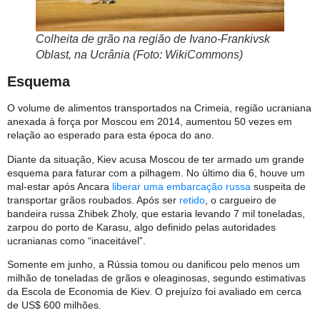
Colheita de grão na região de Ivano-Frankivsk
Oblast, na Ucrânia (Foto: WikiCommons)
Esquema
O volume de alimentos transportados na Crimeia, região ucraniana
anexada à força por Moscou em 2014, aumentou 50 vezes em
relação ao esperado para esta época do ano.
Diante da situação, Kiev acusa Moscou de ter armado um grande
esquema para faturar com a pilhagem. No último dia 6, houve um
mal-estar após Ancara
liberar uma embarcação russa
suspeita de
transportar grãos roubados. Após ser
retido
, o cargueiro de
bandeira russa Zhibek Zholy, que estaria levando 7 mil toneladas,
zarpou do porto de Karasu, algo definido pelas autoridades
ucranianas como “inaceitável”.
Somente em junho, a Rússia tomou ou danificou pelo menos um
milhão de toneladas de grãos e oleaginosas, segundo estimativas
da Escola de Economia de Kiev. O prejuízo foi avaliado em cerca
de US$ 600 milhões.