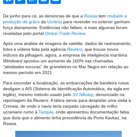
De junho para cá, as denúncias de que a
Rússia
tem
roubado a
produção de grãos
da
Ucrânia
para revender no exterior ganham
força diariamente. Evidências não faltam, e mais algumas foram
reveladas pelo portal
Global Trade Review
.
Após uma análise de imagens de satélite, dados de rastreamento,
fotos e vídeos feita pela agência
Reuters
, que trouxe novos
indícios da pilhagem, agora, a empresa de inteligência marítima
Windward
apontou um aumento de 160% nas chamadas
“atividades escuras” de graneleiros no Mar Negro em relação ao
mesmo período em 2021.
Para esconder a localização, as embarcações de bandeira russa
desligam o AIS (Sistema de Identificação Automática, da sigla em
inglês), mesmo método usado pelo
SV Nikolay
, denunciado na
reportagem da
Reuters
. A tática serviu para despistar uma visita à
Crimeia, de onde o navio teria zarpado carregado de milho
ucraniano rumo à
Turquia
, onde apresentou documentação falsa
que dizia que o alimento tinha procedência de Porto Kavkaz, na
Rússia.