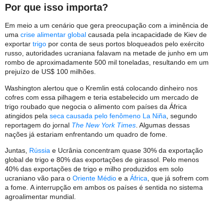
Por que isso importa?
Em meio a um cenário que gera preocupação com a iminência de
uma
crise alimentar global
causada pela incapacidade de Kiev de
exportar
trigo
por conta de seus portos bloqueados pelo exército
russo, autoridades ucraniana falavam na metade de junho em um
rombo de aproximadamente 500 mil toneladas, resultando em um
prejuízo de US$ 100 milhões.
Washington alertou que o Kremlin está colocando dinheiro nos
cofres com essa pilhagem e teria estabelecido um mercado de
trigo roubado que negocia o alimento com países da África
atingidos pela
seca causada pelo fenômeno La Niña
, segundo
reportagem do jornal
The New York Times
. Algumas dessas
nações já estariam enfrentando um quadro de fome.
Juntas,
Rússia
e Ucrânia concentram quase 30% da exportação
global de trigo e 80% das exportações de girassol. Pelo menos
40% das exportações de trigo e milho produzidos em solo
ucraniano vão para o
Oriente Médio
e a
África
, que já sofrem com
a fome. A interrupção em ambos os países é sentida no sistema
agroalimentar mundial.