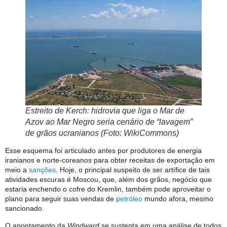
Estreito de Kerch: hidrovia que liga o Mar de
Azov ao Mar Negro seria cenário de “lavagem”
de grãos ucranianos (Foto: WikiCommons)
Esse esquema foi articulado antes por produtores de energia
iranianos e norte-coreanos para obter receitas de exportação em
meio a
sanções
. Hoje, o principal suspeito de ser artífice de tais
atividades escuras é Moscou, que, além dos grãos, negócio que
estaria enchendo o cofre do Kremlin, também pode aproveitar o
plano para seguir suas vendas de
petróleo
mundo afora, mesmo
sancionado.
O apontamento da
Windward
se sustenta em uma análise de todos