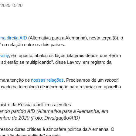
/2025 15:20
ma direita AfD
(Alternativa para a Alemanha), nesta terça (8), o
” na relação entre os dois países.
valny
, em agosto, abalou os laços bilaterais depois que Berlim
ó estão se multiplicando”, disse Lavrov, em registro da
a manutenção de
nossas relações
. Precisamos de um
reboot
,
sado na tecnologia de informação para reiniciar um aparelho
der do partido AfD (Alternativa para a Alemanha, em
mbro de 2020 (Foto: Divulgação/AfD)
essou duras críticas à atmosfera política da Alemanha. O
 ser “tão desacreditada” no país.