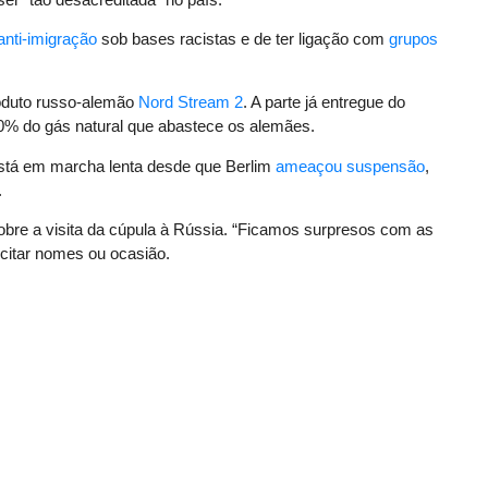
 anti-imigração
sob bases racistas e de ter ligação com
grupos
soduto russo-alemão
Nord Stream 2
. A parte já entregue do
0% do gás natural que abastece os alemães.
 está em marcha lenta desde que Berlim
ameaçou suspensão
,
.
bre a visita da cúpula à Rússia. “Ficamos surpresos com as
em citar nomes ou ocasião.