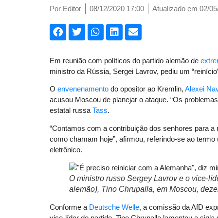
Por
Editor
08/12/2020 17:00
Atualizado em 02/05
Em reunião com políticos do partido alemão de
extre
ministro da Rússia, Sergei Lavrov, pediu um “reinício
O
envenenamento
do opositor ao Kremlin,
Alexei Na
acusou Moscou de planejar o ataque. “Os problemas s
estatal russa
Tass
.
“Contamos com a contribuição dos senhores para 
como chamam hoje”, afirmou, referindo-se ao termo u
eletrônico.
O ministro russo Sergey Lavrov e o vice-lí
alemão), Tino Chrupalla, em Moscou, deze
Conforme a
Deutsche Welle
, a comissão da AfD expr
vice-líder do partido, Tino Chrupalla lamentou a sigla