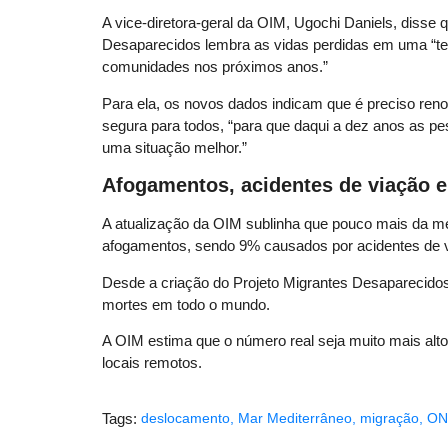
A vice-diretora-geral da OIM, Ugochi Daniels, disse
Desaparecidos lembra as vidas perdidas em uma “ter
comunidades nos próximos anos.”
Para ela, os novos dados indicam que é preciso re
segura para todos, “para que daqui a dez anos as p
uma situação melhor.”
Afogamentos, acidentes de viação e
A atualização da OIM sublinha que pouco mais da me
afogamentos, sendo 9% causados por acidentes de vi
Desde a criação do Projeto Migrantes Desaparecid
mortes em todo o mundo.
A OIM estima que o número real seja muito mais alt
locais remotos.
Tags:
deslocamento
,
Mar Mediterrâneo
,
migração
,
ON