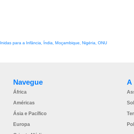
nidas para a Infância
,
Índia
,
Moçambique
,
Nigéria
,
ONU
Navegue
A 
África
As
Américas
So
Ásia e Pacífico
Te
Europa
Pol