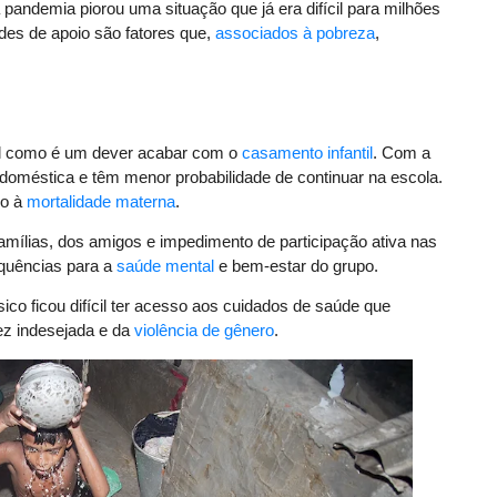
a pandemia piorou uma situação que já era difícil para milhões
des de apoio são fatores que,
associados à pobreza
,
el como é um dever acabar com o
casamento infantil
. Com a
 doméstica e têm menor probabilidade de continuar na escola.
do à
mortalidade materna
.
mílias, dos amigos e impedimento de participação ativa nas
quências para a
saúde mental
e bem-estar do grupo.
ico ficou difícil ter acesso aos cuidados de saúde que
ez indesejada e da
violência de gênero
.